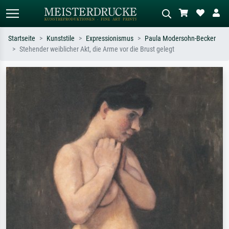
Startseite
Kunststile
Expressionismus
Paula Modersohn-Becker
Stehender weiblicher Akt, die Arme vor die Brust gelegt
Standardsuche
KI-Bildersuche
Suchen Sie nach Künstlern, Werktiteln
Beschreiben Sie die Szene – z.B. Grüne
oder Stilen – z.B. Monet,
Wiese, Abstrakt mit viel Rot, Dunkles
Sternennacht, Impressionismus, Welle
Ölgemälde, Stehender Akt neben einem
Hokusai, Akt.
Baum.