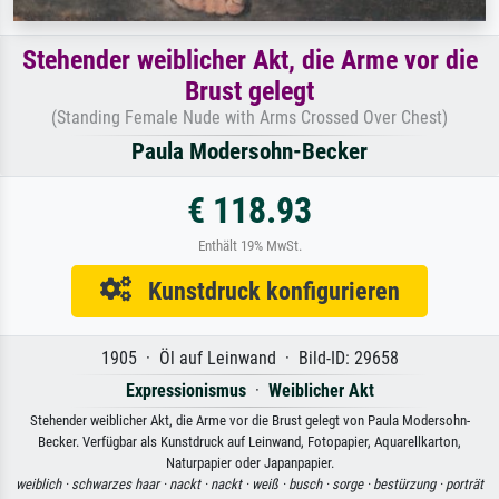
Stehender weiblicher Akt, die Arme vor die
Brust gelegt
(Standing Female Nude with Arms Crossed Over Chest)
Paula Modersohn-Becker
€ 118.93
Enthält 19% MwSt.
Kunstdruck konfigurieren
1905 · Öl auf Leinwand · Bild-ID: 29658
Expressionismus
·
Weiblicher Akt
Stehender weiblicher Akt, die Arme vor die Brust gelegt von Paula Modersohn-
Becker. Verfügbar als Kunstdruck auf Leinwand, Fotopapier, Aquarellkarton,
Naturpapier oder Japanpapier.
weiblich ·
schwarzes haar ·
nackt ·
nackt ·
weiß ·
busch ·
sorge ·
bestürzung ·
porträt