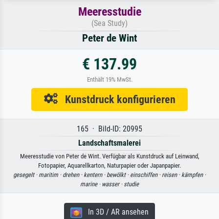
Meeresstudie
(Sea Study)
Peter de Wint
€ 137.99
Enthält 19% MwSt.
Kunstdruck konfigurieren
165 · Bild-ID: 20995
Landschaftsmalerei
Meeresstudie von Peter de Wint. Verfügbar als Kunstdruck auf Leinwand,
Fotopapier, Aquarellkarton, Naturpapier oder Japanpapier.
gesegelt ·
maritim ·
drehen ·
kentern ·
bewölkt ·
einschiffen ·
reisen ·
kämpfen ·
marine ·
wasser ·
studie
In 3D / AR ansehen