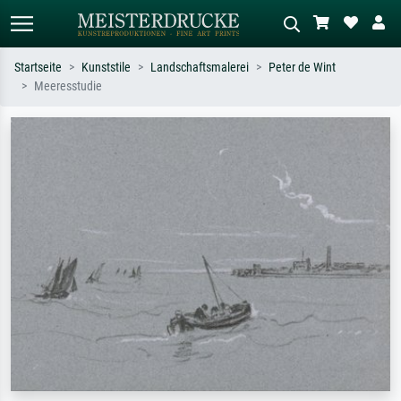
Startseite
Kunststile
Landschaftsmalerei
Peter de Wint
Meeresstudie
Standardsuche
KI-Bildersuche
Suchen Sie nach Künstlern, Werktiteln
Beschreiben Sie die Szene – z.B. Grüne
oder Stilen – z.B. Monet,
Wiese, Abstrakt mit viel Rot, Dunkles
Sternennacht, Impressionismus, Welle
Ölgemälde, Stehender Akt neben einem
Hokusai, Akt.
Baum.