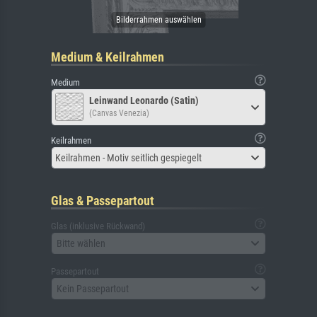
Medium & Keilrahmen
Medium
Leinwand Leonardo (Satin)
(Canvas Venezia)
Keilrahmen
Keilrahmen - Motiv seitlich gespiegelt
Glas & Passepartout
Glas (inklusive Rückwand)
Bitte wählen
Passepartout
Kein Passepartout