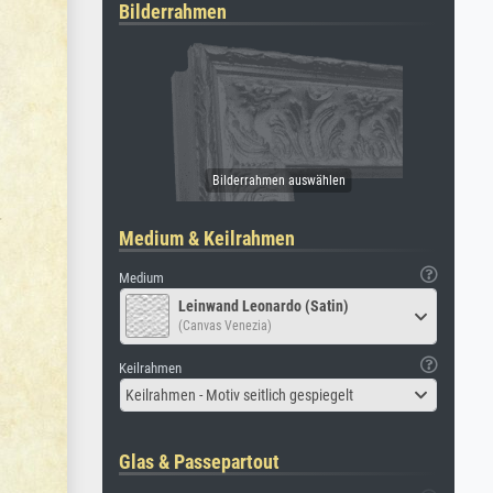
Bilderrahmen
Medium & Keilrahmen
Medium
Leinwand Leonardo (Satin)
(Canvas Venezia)
Keilrahmen
Keilrahmen - Motiv seitlich gespiegelt
Glas & Passepartout