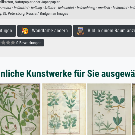
ellkarton, Naturpapier oder Japanpapier.
 rechts ·
heilmittel ·
heilung ·
kräuter ·
beleuchtet ·
beleuchtung ·
medizin ·
heilmittel ·
hei
ry, St. Petersburg, Russia / Bridgeman Images
ufügen
Wandfarbe ändern
Bild in einem Raum anz
0 Bewertungen
nliche Kunstwerke für Sie ausgewä