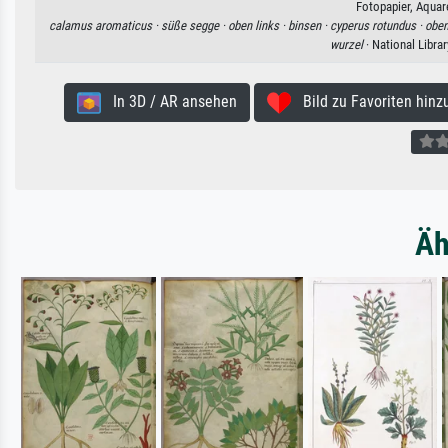
Fotopapier, Aquar
calamus aromaticus ·
süße segge ·
oben links ·
binsen ·
cyperus rotundus ·
oben
wurzel
· National Libra
In 3D / AR ansehen
Bild zu Favoriten hinz
Äh