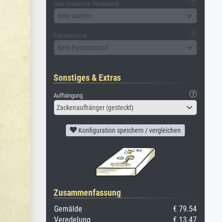
Glas (inklusive Rückwand)
Bitte wählen
Passepartout
Kein Passepartout
Sonstiges & Extras
Aufhängung
Zackenaufhänger (gesteckt)
Konfiguration speichern / vergleichen
Zusammenfassung
Gemälde
€ 79.54
Veredelung
€ 13.47