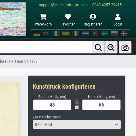
support@meisterdrucke.com · 0043 4257 29415
Warenkorb
Favoriten
Registrieren
Login
theaus Platearius 119v
Kunstdruck konfigurieren
Breite (Motiv, cm)
Höhe (Motiv, cm)
Zusätzlicher Rand
Kein Rand