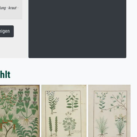
lung ·
kraut ·
eigen
hlt