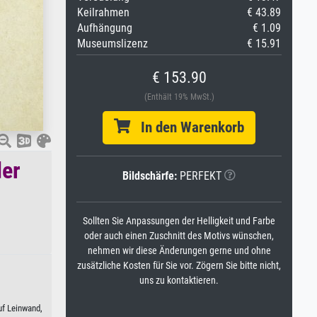
Keilrahmen
€ 43.89
Aufhängung
€ 1.09
Museumslizenz
€ 15.91
€ 153.90
(Enthält 19% MwSt.)
In den Warenkorb
der
Bildschärfe:
PERFEKT
Sollten Sie Anpassungen der Helligkeit und Farbe
oder auch einen Zuschnitt des Motivs wünschen,
nehmen wir diese Änderungen gerne und ohne
zusätzliche Kosten für Sie vor. Zögern Sie bitte nicht,
uns zu kontaktieren.
uf Leinwand,