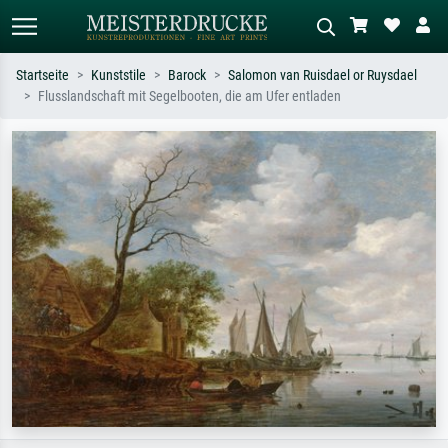
Startseite
Kunststile
Barock
Salomon van Ruisdael or Ruysdael
Flusslandschaft mit Segelbooten, die am Ufer entladen
Standardsuche
KI-Bildersuche
Suchen Sie nach Künstlern, Werktiteln
Beschreiben Sie die Szene – z.B. Grüne
oder Stilen – z.B. Monet,
Wiese, Abstrakt mit viel Rot, Dunkles
Sternennacht, Impressionismus, Welle
Ölgemälde, Stehender Akt neben einem
Hokusai, Akt.
Baum.