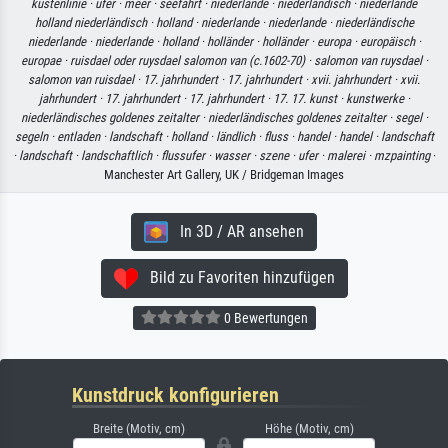
küstenlinie ·
ufer ·
meer ·
seefahrt ·
niederlande ·
niederländisch ·
niederlande
holland niederländisch ·
holland ·
niederlande ·
niederlande ·
niederländische
niederlande ·
niederlande ·
holland ·
holländer ·
holländer ·
europa ·
europäisch ·
europae ·
ruisdael oder ruysdael salomon van (c.1602-70) ·
salomon van ruysdael ·
salomon van ruisdael ·
17. jahrhundert ·
17. jahrhundert ·
xvii. jahrhundert ·
xvii.
jahrhundert ·
17. jahrhundert ·
17. jahrhundert ·
17. 17. kunst ·
kunstwerke ·
niederländisches goldenes zeitalter ·
niederländisches goldenes zeitalter ·
segel ·
segeln ·
entladen ·
landschaft ·
holland ·
ländlich ·
fluss ·
handel ·
handel ·
landschaft
·
landschaft ·
landschaftlich ·
flussufer ·
wasser ·
szene ·
ufer ·
malerei ·
mzpainting
·
Manchester Art Gallery, UK / Bridgeman Images
In 3D / AR ansehen
Bild zu Favoriten hinzufügen
0 Bewertungen
Kunstdruck konfigurieren
Breite (Motiv, cm)
Höhe (Motiv, cm)