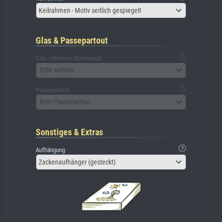
Keilrahmen - Motiv seitlich gespiegelt
Glas & Passepartout
Glas (inklusive Rückwand)
Bitte wählen
Passepartout
Kein Passepartout
Sonstiges & Extras
Aufhängung
Zackenaufhänger (gesteckt)