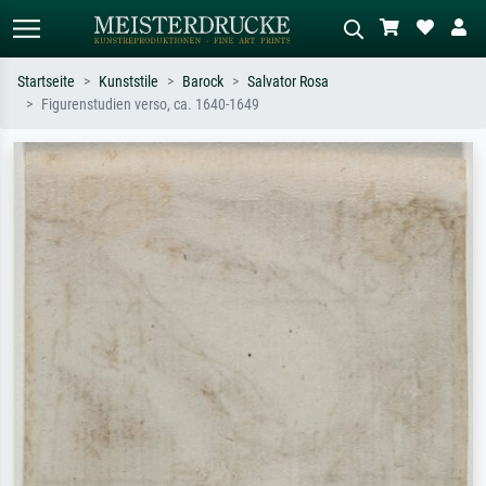
Startseite
Kunststile
Barock
Salvator Rosa
Figurenstudien verso, ca. 1640-1649
Standardsuche
KI-Bildersuche
Suchen Sie nach Künstlern, Werktiteln
Beschreiben Sie die Szene – z.B. Grüne
oder Stilen – z.B. Monet,
Wiese, Abstrakt mit viel Rot, Dunkles
Sternennacht, Impressionismus, Welle
Ölgemälde, Stehender Akt neben einem
Hokusai, Akt.
Baum.