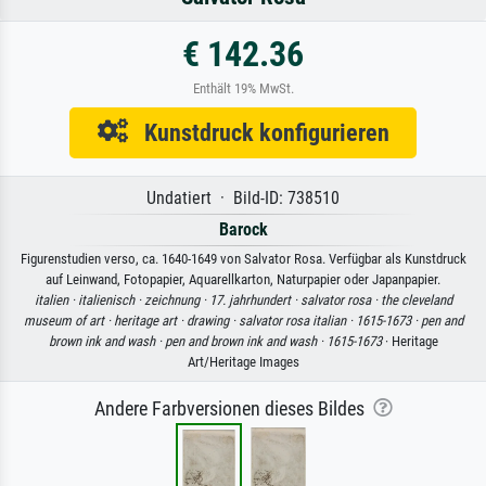
€ 142.36
Enthält 19% MwSt.
Kunstdruck konfigurieren
Undatiert · Bild-ID: 738510
Barock
Figurenstudien verso, ca. 1640-1649 von Salvator Rosa. Verfügbar als Kunstdruck
auf Leinwand, Fotopapier, Aquarellkarton, Naturpapier oder Japanpapier.
italien ·
italienisch ·
zeichnung ·
17. jahrhundert ·
salvator rosa ·
the cleveland
museum of art ·
heritage art ·
drawing ·
salvator rosa italian ·
1615-1673 ·
pen and
brown ink and wash ·
pen and brown ink and wash ·
1615-1673
· Heritage
Art/Heritage Images
Andere Farbversionen dieses Bildes