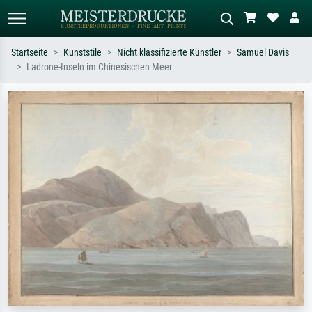
Startseite
Kunststile
Nicht klassifizierte Künstler
Samuel Davis
Ladrone-Inseln im Chinesischen Meer
Standardsuche
KI-Bildersuche
Suchen Sie nach Künstlern, Werktiteln
Beschreiben Sie die Szene – z.B. Grüne
oder Stilen – z.B. Monet,
Wiese, Abstrakt mit viel Rot, Dunkles
Sternennacht, Impressionismus, Welle
Ölgemälde, Stehender Akt neben einem
Hokusai, Akt.
Baum.