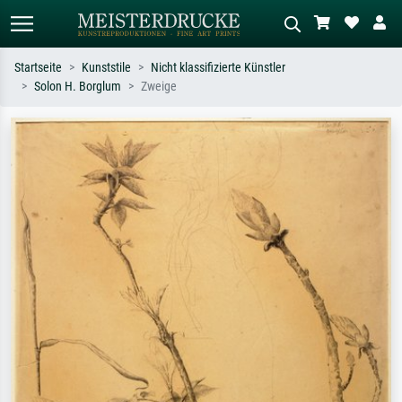
Startseite
Kunststile
Nicht klassifizierte Künstler
Solon H. Borglum
Zweige
Standardsuche
KI-Bildersuche
Suchen Sie nach Künstlern, Werktiteln
Beschreiben Sie die Szene – z.B. Grüne
oder Stilen – z.B. Monet,
Wiese, Abstrakt mit viel Rot, Dunkles
Sternennacht, Impressionismus, Welle
Ölgemälde, Stehender Akt neben einem
Hokusai, Akt.
Baum.