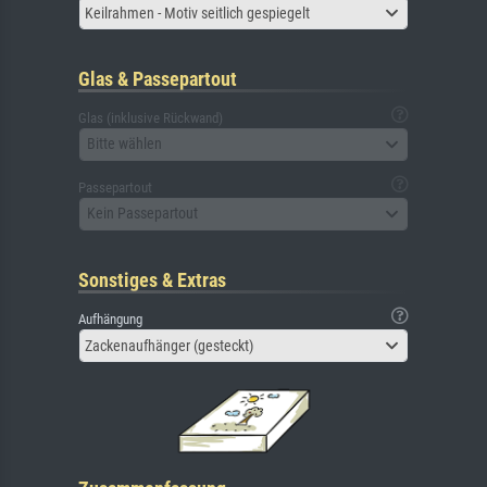
Keilrahmen - Motiv seitlich gespiegelt
Glas & Passepartout
Glas (inklusive Rückwand)
Bitte wählen
Passepartout
Kein Passepartout
Sonstiges & Extras
Aufhängung
Zackenaufhänger (gesteckt)