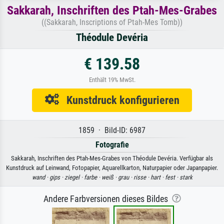
Sakkarah, Inschriften des Ptah-Mes-Grabes
((Sakkarah, Inscriptions of Ptah-Mes Tomb))
Théodule Devéria
€ 139.58
Enthält 19% MwSt.
Kunstdruck konfigurieren
1859 · Bild-ID: 6987
Fotografie
Sakkarah, Inschriften des Ptah-Mes-Grabes von Théodule Devéria. Verfügbar als
Kunstdruck auf Leinwand, Fotopapier, Aquarellkarton, Naturpapier oder Japanpapier.
wand ·
gips ·
ziegel ·
farbe ·
weiß ·
grau ·
risse ·
hart ·
fest ·
stark
Andere Farbversionen dieses Bildes