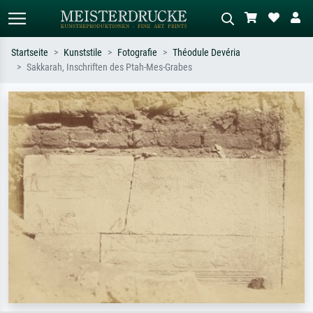
Startseite
Kunststile
Fotografie
Théodule Devéria
Sakkarah, Inschriften des Ptah-Mes-Grabes
Standardsuche
KI-Bildersuche
Suchen Sie nach Künstlern, Werktiteln
Beschreiben Sie die Szene – z.B. Grüne
oder Stilen – z.B. Monet,
Wiese, Abstrakt mit viel Rot, Dunkles
Sternennacht, Impressionismus, Welle
Ölgemälde, Stehender Akt neben einem
Hokusai, Akt.
Baum.