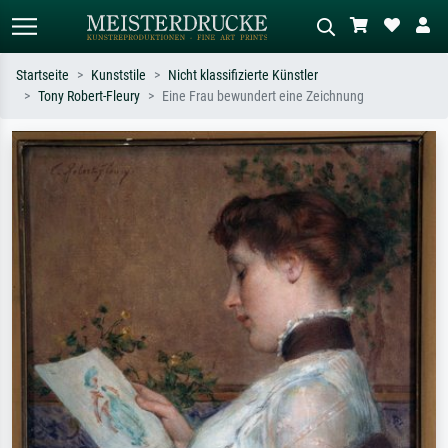
Startseite
Kunststile
Nicht klassifizierte Künstler
Tony Robert-Fleury
Eine Frau bewundert eine Zeichnung
Standardsuche
KI-Bildersuche
Suchen Sie nach Künstlern, Werktiteln
Beschreiben Sie die Szene – z.B. Grüne
oder Stilen – z.B. Monet,
Wiese, Abstrakt mit viel Rot, Dunkles
Sternennacht, Impressionismus, Welle
Ölgemälde, Stehender Akt neben einem
Hokusai, Akt.
Baum.