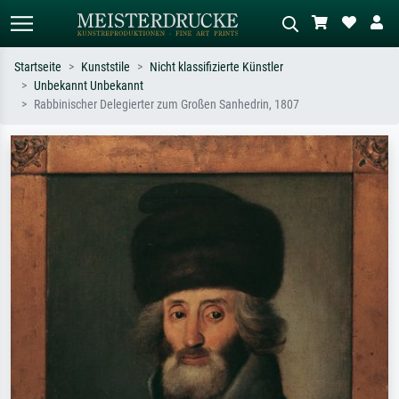
Startseite
Kunststile
Nicht klassifizierte Künstler
Unbekannt Unbekannt
Standardsuche
KI-Bildersuche
Rabbinischer Delegierter zum Großen Sanhedrin, 1807
Suchen Sie nach Künstlern, Werktiteln
Beschreiben Sie die Szene – z.B. Grüne
oder Stilen – z.B. Monet,
Wiese, Abstrakt mit viel Rot, Dunkles
Sternennacht, Impressionismus, Welle
Ölgemälde, Stehender Akt neben einem
Hokusai, Akt.
Baum.