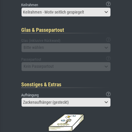
Keilrahmen
Keilrahmen - Motiv seitlich gespiegelt
Glas & Passepartout
Glas (inklusive Rückwand)
Bitte wählen
Passepartout
Kein Passepartout
Sonstiges & Extras
Aufhängung
Zackenaufhänger (gesteckt)