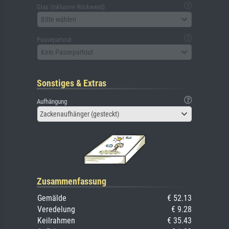
Glas (inklusive Rückwand)
Bitte wählen
Passepartout
Kein Passepartout
Sonstiges & Extras
Aufhängung
Zackenaufhänger (gesteckt)
Zusammenfassung
Gemälde
€ 52.13
Veredelung
€ 9.28
Keilrahmen
€ 35.43