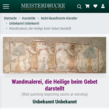
Startseite
Kunststile
Nicht klassifizierte Künstler
Unbekannt Unbekannt
Standardsuche
KI-Bildersuche
Wandmalerei, die Heilige beim Gebet darstellt
Suchen Sie nach Künstlern, Werktiteln
Beschreiben Sie die Szene – z.B. Grüne
oder Stilen – z.B. Monet,
Wiese, Abstrakt mit viel Rot, Dunkles
Sternennacht, Impressionismus, Welle
Ölgemälde, Stehender Akt neben einem
Hokusai, Akt.
Baum.
Wandmalerei, die Heilige beim Gebet
darstellt
(Wall painting depicting saints at worship)
Unbekannt Unbekannt