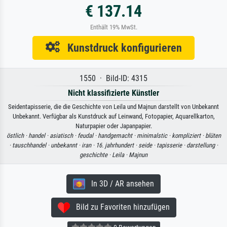
€ 137.14
Enthält 19% MwSt.
Kunstdruck konfigurieren
1550 · Bild-ID: 4315
Nicht klassifizierte Künstler
Seidentapisserie, die die Geschichte von Leila und Majnun darstellt von Unbekannt
Unbekannt. Verfügbar als Kunstdruck auf Leinwand, Fotopapier, Aquarellkarton,
Naturpapier oder Japanpapier.
östlich ·
handel ·
asiatisch ·
feudal ·
handgemacht ·
minimalstic ·
kompliziert ·
blüten
·
tauschhandel ·
unbekannt ·
iran ·
16. jahrhundert ·
seide ·
tapisserie ·
darstellung ·
geschichte ·
Leila ·
Majnun
In 3D / AR ansehen
Bild zu Favoriten hinzufügen