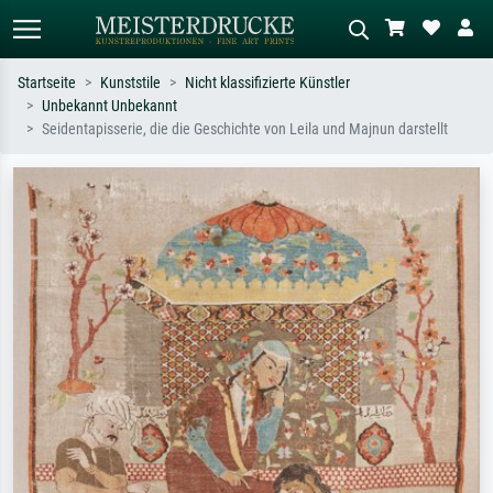
Startseite
Kunststile
Nicht klassifizierte Künstler
Unbekannt Unbekannt
Standardsuche
KI-Bildersuche
Seidentapisserie, die die Geschichte von Leila und Majnun darstellt
Suchen Sie nach Künstlern, Werktiteln
Beschreiben Sie die Szene – z.B. Grüne
oder Stilen – z.B. Monet,
Wiese, Abstrakt mit viel Rot, Dunkles
Sternennacht, Impressionismus, Welle
Ölgemälde, Stehender Akt neben einem
Hokusai, Akt.
Baum.