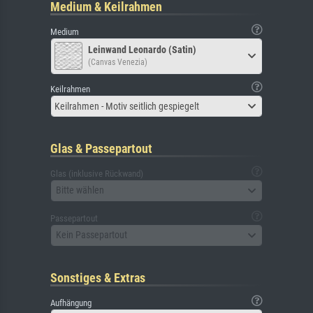
Medium & Keilrahmen
Medium
Leinwand Leonardo (Satin)
(Canvas Venezia)
Keilrahmen
Keilrahmen - Motiv seitlich gespiegelt
Glas & Passepartout
Glas (inklusive Rückwand)
Bitte wählen
Passepartout
Kein Passepartout
Sonstiges & Extras
Aufhängung