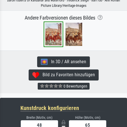
baron roberts of kandahar and waterford ·
frederick sleigh ·
earl rob
· Ann Ronan
Picture Library/Heritage-Images
Andere Farbversionen dieses Bildes
In 3D / AR ansehen
Bild zu Favoriten hinzufügen
0 Bewertungen
Kunstdruck konfigurieren
Breite (Motiv, cm)
Höhe (Motiv, cm)