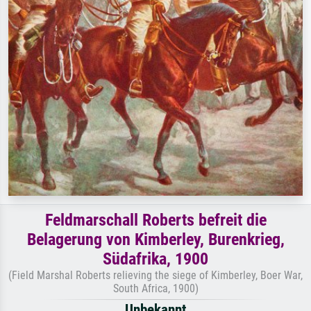
Feldmarschall Roberts befreit die
Belagerung von Kimberley, Burenkrieg,
Südafrika, 1900
(Field Marshal Roberts relieving the siege of Kimberley, Boer War,
South Africa, 1900)
Unbekannt