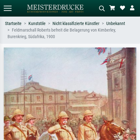
Startseite
Kunststile
Nicht klassifizierte Künstler
Unbekannt
Feldmarschall Roberts befreit die Belagerung von Kimberley,
Standardsuche
KI-Bildersuche
Burenkrieg, Südafrika, 1900
Suchen Sie nach Künstlern, Werktiteln
Beschreiben Sie die Szene – z.B. Grüne
oder Stilen – z.B. Monet,
Wiese, Abstrakt mit viel Rot, Dunkles
Sternennacht, Impressionismus, Welle
Ölgemälde, Stehender Akt neben einem
Hokusai, Akt.
Baum.