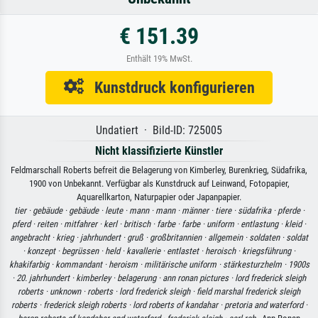
€ 151.39
Enthält 19% MwSt.
Kunstdruck konfigurieren
Undatiert · Bild-ID: 725005
Nicht klassifizierte Künstler
Feldmarschall Roberts befreit die Belagerung von Kimberley, Burenkrieg, Südafrika,
1900 von Unbekannt. Verfügbar als Kunstdruck auf Leinwand, Fotopapier,
Aquarellkarton, Naturpapier oder Japanpapier.
tier ·
gebäude ·
gebäude ·
leute ·
mann ·
mann ·
männer ·
tiere ·
südafrika ·
pferde ·
pferd ·
reiten ·
mitfahrer ·
kerl ·
britisch ·
farbe ·
farbe ·
uniform ·
entlastung ·
kleid ·
angebracht ·
krieg ·
jahrhundert ·
gruß ·
großbritannien ·
allgemein ·
soldaten ·
soldat
·
konzept ·
begrüssen ·
held ·
kavallerie ·
entlastet ·
heroisch ·
kriegsführung ·
khakifarbig ·
kommandant ·
heroism ·
militärische uniform ·
stärkesturzhelm ·
1900s
·
20. jahrhundert ·
kimberley ·
belagerung ·
ann ronan pictures ·
lord frederick sleigh
roberts ·
unknown ·
roberts ·
lord frederick sleigh ·
field marshal frederick sleigh
roberts ·
frederick sleigh roberts ·
lord roberts of kandahar ·
pretoria and waterford ·