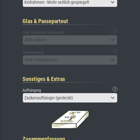
Keilrahmen - Motiv seitlich gespiegelt
Glas & Passepartout
Glas (inklusive Rückwand)
Bitte wählen
Passepartout
Kein Passepartout
Sonstiges & Extras
Aufhängung
Zackenaufhänger (gesteckt)
Zusammenfassung