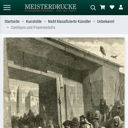
Startseite
Kunststile
Nicht klassifizierte Künstler
Unbekannt
Cambyes und Psammetichs
Standardsuche
KI-Bildersuche
Suchen Sie nach Künstlern, Werktiteln
Beschreiben Sie die Szene – z.B. Grüne
oder Stilen – z.B. Monet,
Wiese, Abstrakt mit viel Rot, Dunkles
Sternennacht, Impressionismus, Welle
Ölgemälde, Stehender Akt neben einem
Hokusai, Akt.
Baum.