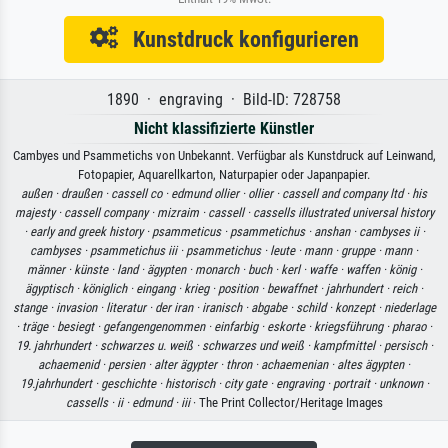
Kunstdruck konfigurieren
1890 · engraving · Bild-ID: 728758
Nicht klassifizierte Künstler
Cambyes und Psammetichs von Unbekannt. Verfügbar als Kunstdruck auf Leinwand,
Fotopapier, Aquarellkarton, Naturpapier oder Japanpapier.
außen ·
draußen ·
cassell co ·
edmund ollier ·
ollier ·
cassell and company ltd ·
his
majesty ·
cassell company ·
mizraim ·
cassell ·
cassells illustrated universal history
·
early and greek history ·
psammeticus ·
psammetichus ·
anshan ·
cambyses ii ·
cambyses ·
psammetichus iii ·
psammetichus ·
leute ·
mann ·
gruppe ·
mann ·
männer ·
künste ·
land ·
ägypten ·
monarch ·
buch ·
kerl ·
waffe ·
waffen ·
könig ·
ägyptisch ·
königlich ·
eingang ·
krieg ·
position ·
bewaffnet ·
jahrhundert ·
reich ·
stange ·
invasion ·
literatur ·
der iran ·
iranisch ·
abgabe ·
schild ·
konzept ·
niederlage
·
träge ·
besiegt ·
gefangengenommen ·
einfarbig ·
eskorte ·
kriegsführung ·
pharao ·
19. jahrhundert ·
schwarzes u. weiß ·
schwarzes und weiß ·
kampfmittel ·
persisch ·
achaemenid ·
persien ·
alter ägypter ·
thron ·
achaemenian ·
altes ägypten ·
19.jahrhundert ·
geschichte ·
historisch ·
city gate ·
engraving ·
portrait ·
unknown ·
cassells ·
ii ·
edmund ·
iii
· The Print Collector/Heritage Images