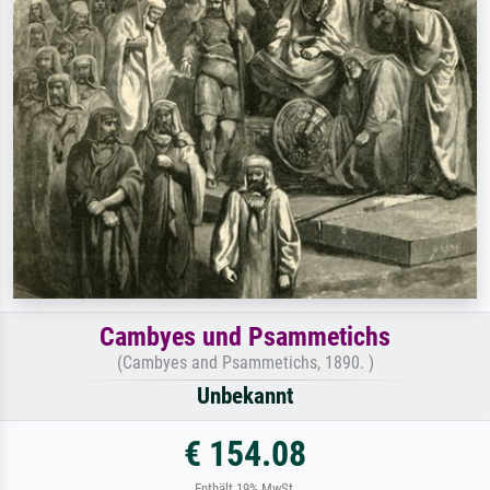
Cambyes und Psammetichs
(Cambyes and Psammetichs, 1890. )
Unbekannt
€ 154.08
Enthält 19% MwSt.