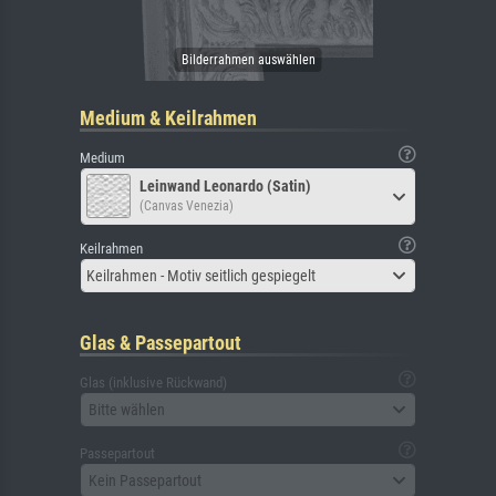
Medium & Keilrahmen
Medium
Leinwand Leonardo (Satin)
(Canvas Venezia)
Keilrahmen
Keilrahmen - Motiv seitlich gespiegelt
Glas & Passepartout
Glas (inklusive Rückwand)
Bitte wählen
Passepartout
Kein Passepartout