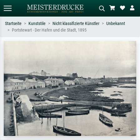
Startseite
Kunststile
Nicht klassifizierte Künstler
Unbekannt
Portstewart - Der Hafen und die Stadt, 1895
Standardsuche
KI-Bildersuche
Suchen Sie nach Künstlern, Werktiteln
Beschreiben Sie die Szene – z.B. Grüne
oder Stilen – z.B. Monet,
Wiese, Abstrakt mit viel Rot, Dunkles
Sternennacht, Impressionismus, Welle
Ölgemälde, Stehender Akt neben einem
Hokusai, Akt.
Baum.