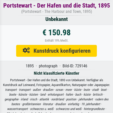
Portstewart - Der Hafen und die Stadt, 1895
(Portstewart - The Harbour and Town, 1895)
Unbekannt
€ 150.98
Enthält 19% MwSt.
Kunstdruck konfigurieren
1895 · photograph · Bild-ID: 729146
Nicht klassifizierte Künstler
Portstewart - Der Hafen und die Stadt, 1895 von Unbekannt. Verfügbar als
Kunstdruck auf Leinwand, Fotopapier, Aquarellkarton, Naturpapier oder Japanpapier.
transport ·
transport ·
außen ·
draußen ·
ozean ·
meer ·
küste ·
leute ·
stadt ·
boot ·
boote ·
künste ·
küsten ·
land ·
erholungsort ·
hafen ·
buch ·
küste ·
britisch ·
geographie ·
irland ·
irisch ·
atlantik ·
nordirland ·
position ·
jahrhundert ·
rudern des
bootes ·
großbritannien ·
literatur ·
draußen ·
einfarbig ·
19. jahrhundert ·
wassertransport ·
schwarzes u. weiß ·
schwarzes und weiß ·
hintergrundleute ·