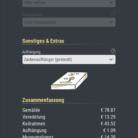
Bitte wählen
Passepartout
Kein Passepartout
Sonstiges & Extras
Aufhängung
Zackenaufhänger (gesteckt)
Zusammenfassung
Gemälde
€ 78.87
Veredelung
€ 13.29
Keilrahmen
€ 43.52
Aufhängung
€ 1.09
Museumslizenz
€ 14.20