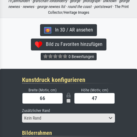
19.jahrhundert ·
grafschaft londonderry ·
george ·
photograph ·
unknown ·
george
newnes ·
newnes ·
george newnes ltd ·
round the coast ·
portstewart
· The Print
Collector/Heritage Images
In 3D / AR ansehen
Bild zu Favoriten hinzufügen
0 Bewertungen
Kunstdruck konfigurieren
Breite (Motiv, cm)
Höhe (Motiv, cm)
Zusätzlicher Rand
Kein Rand
Bilderrahmen