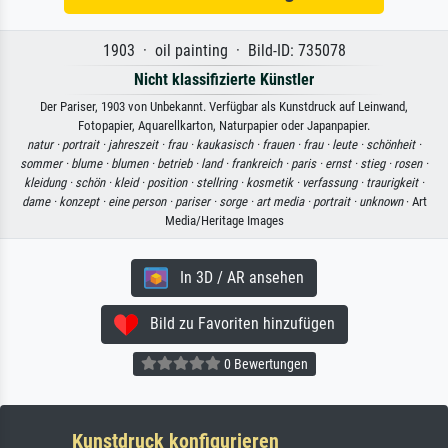
1903 · oil painting · Bild-ID: 735078
Nicht klassifizierte Künstler
Der Pariser, 1903 von Unbekannt. Verfügbar als Kunstdruck auf Leinwand,
Fotopapier, Aquarellkarton, Naturpapier oder Japanpapier.
natur ·
portrait ·
jahreszeit ·
frau ·
kaukasisch ·
frauen ·
frau ·
leute ·
schönheit ·
sommer ·
blume ·
blumen ·
betrieb ·
land ·
frankreich ·
paris ·
ernst ·
stieg ·
rosen ·
kleidung ·
schön ·
kleid ·
position ·
stellring ·
kosmetik ·
verfassung ·
traurigkeit ·
dame ·
konzept ·
eine person ·
pariser ·
sorge ·
art media ·
portrait ·
unknown
· Art
Media/Heritage Images
In 3D / AR ansehen
Bild zu Favoriten hinzufügen
0 Bewertungen
Kunstdruck konfigurieren