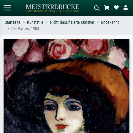
Startseite
Kunststile
Nicht klassifizierte Künstler
Unbekannt
Der Pariser, 1903
Standardsuche
KI-Bildersuche
Suchen Sie nach Künstlern, Werktiteln
Beschreiben Sie die Szene – z.B. Grüne
oder Stilen – z.B. Monet,
Wiese, Abstrakt mit viel Rot, Dunkles
Sternennacht, Impressionismus, Welle
Ölgemälde, Stehender Akt neben einem
Hokusai, Akt.
Baum.