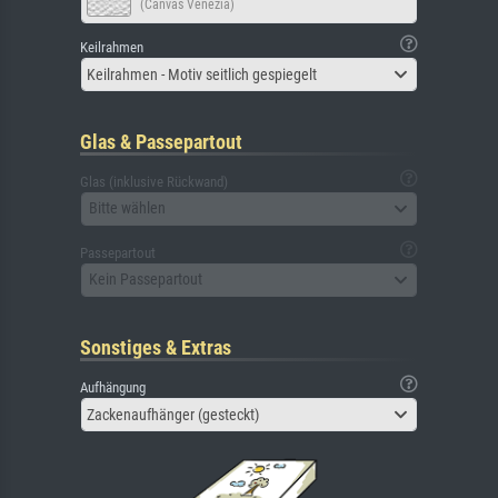
(Canvas Venezia)
Keilrahmen
Keilrahmen - Motiv seitlich gespiegelt
Glas & Passepartout
Glas (inklusive Rückwand)
Bitte wählen
Passepartout
Kein Passepartout
Sonstiges & Extras
Aufhängung
Zackenaufhänger (gesteckt)