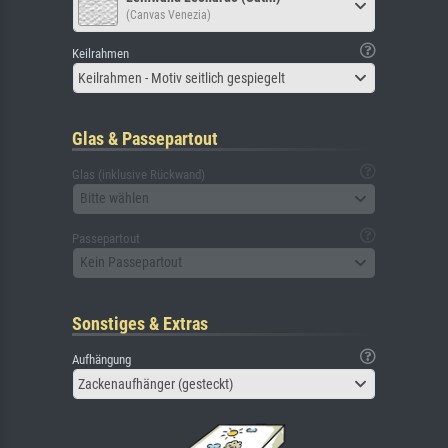
(Canvas Venezia)
Keilrahmen
Keilrahmen - Motiv seitlich gespiegelt
Glas & Passepartout
Glas (inklusive Rückwand)
Bitte wählen
Passepartout
Kein Passepartout
Sonstiges & Extras
Aufhängung
Zackenaufhänger (gesteckt)