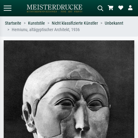
Startseite
Kunststile
Nicht klassifizierte Künstler
Unbekannt
Hemiunu, altägyptischer Architekt, 1936
Standardsuche
KI-Bildersuche
Suchen Sie nach Künstlern, Werktiteln
Beschreiben Sie die Szene – z.B. Grüne
oder Stilen – z.B. Monet,
Wiese, Abstrakt mit viel Rot, Dunkles
Sternennacht, Impressionismus, Welle
Ölgemälde, Stehender Akt neben einem
Hokusai, Akt.
Baum.