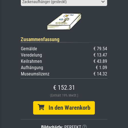
Zackenaufhänger (gesteckt)
Zusammenfassung
Gemälde
€ 79.54
Veredelung
€ 13.47
Keilrahmen
€ 43.89
Aufhängung
€ 1.09
Museumslizenz
€ 14.32
€ 152.31
(Enthält 19% MwSt.)
In den Warenkorb
Bildschärfe:
PERFEKT