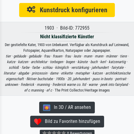
Kunstdruck konfigurieren
1903 · Bild-ID: 772955
Nicht klassifizierte Künstler
Der gestiefelte Kater, 1903 von Unbekannt. Verfügbar als Kunstdruck auf Leinwand,
Fotopapier, Aquarellkarton, Naturpapier oder Japanpapier.
tier ·
gebäude ·
gebäude ·
frau ·
frauen ·
frau ·
leute ·
mann ·
mann ·
männer ·
tiere ·
katze ·
katzen ·
architektur ·
torbogen ·
bogen ·
künste ·
buch ·
kerl ·
katzenartig ·
schloß ·
farbe ·
farbe ·
schlau ·
königlich ·
verstärkung ·
jahrhundert ·
fairytale ·
literatur ·
abgabe ·
prinzessin ·
dame ·
etikette ·
metapher ·
katzen ·
architektonische
eigenschaft ·
fiktiver buchstabe ·
1900s ·
20. jahrhundert ·
puss in boots ·
portrait ·
unknown ·
frederick ·
manning ·
frederick warne co. ltd ·
warne ·
peek into fairyland ·
ef c manning ·
ef c
· The Print Collector/Heritage Images
In 3D / AR ansehen
Bild zu Favoriten hinzufügen
0 Bewertungen