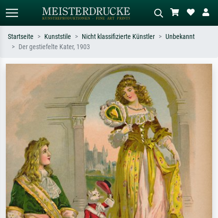
Startseite
Kunststile
Nicht klassifizierte Künstler
Unbekannt
Der gestiefelte Kater, 1903
Standardsuche
KI-Bildersuche
Suchen Sie nach Künstlern, Werktiteln
Beschreiben Sie die Szene – z.B. Grüne
oder Stilen – z.B. Monet,
Wiese, Abstrakt mit viel Rot, Dunkles
Sternennacht, Impressionismus, Welle
Ölgemälde, Stehender Akt neben einem
Hokusai, Akt.
Baum.