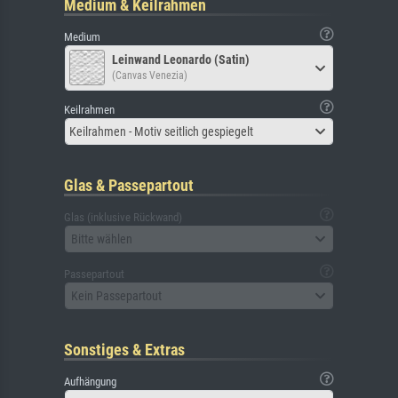
Medium & Keilrahmen
Medium
Leinwand Leonardo (Satin)
(Canvas Venezia)
Keilrahmen
Keilrahmen - Motiv seitlich gespiegelt
Glas & Passepartout
Glas (inklusive Rückwand)
Bitte wählen
Passepartout
Kein Passepartout
Sonstiges & Extras
Aufhängung