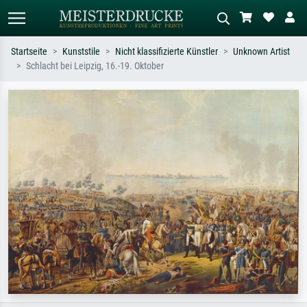
Startseite
Kunststile
Nicht klassifizierte Künstler
Unknown Artist
Schlacht bei Leipzig, 16.-19. Oktober
Standardsuche
KI-Bildersuche
Suchen Sie nach Künstlern, Werktiteln
Beschreiben Sie die Szene – z.B. Grüne
oder Stilen – z.B. Monet,
Wiese, Abstrakt mit viel Rot, Dunkles
Sternennacht, Impressionismus, Welle
Ölgemälde, Stehender Akt neben einem
Hokusai, Akt.
Baum.