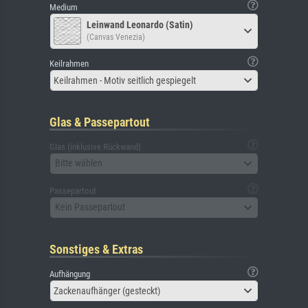
Medium
Leinwand Leonardo (Satin)
(Canvas Venezia)
Keilrahmen
Keilrahmen - Motiv seitlich gespiegelt
Glas & Passepartout
Glas (inklusive Rückwand)
Bitte wählen
Passepartout
Kein Passepartout
Sonstiges & Extras
Aufhängung
Zackenaufhänger (gesteckt)