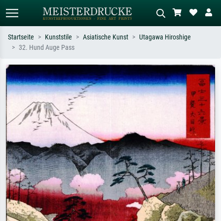
Startseite
Kunststile
Asiatische Kunst
Utagawa Hiroshige
32. Hund Auge Pass
Standardsuche
KI-Bildersuche
Suchen Sie nach Künstlern, Werktiteln
Beschreiben Sie die Szene – z.B. Grüne
oder Stilen – z.B. Monet,
Wiese, Abstrakt mit viel Rot, Dunkles
Sternennacht, Impressionismus, Welle
Ölgemälde, Stehender Akt neben einem
Hokusai, Akt.
Baum.