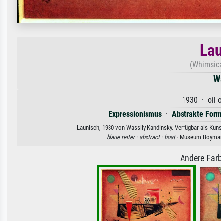
Lau
(Whimsica
W
1930 · oil 
Expressionismus
·
Abstrakte For
Launisch, 1930 von Wassily Kandinsky. Verfügbar als Kuns
blaue reiter ·
abstract ·
boat
· Museum Boymans
Andere Farb