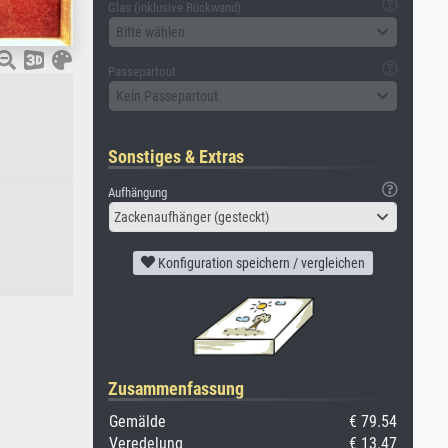
Glas (inklusive Rückwand)
Bitte wählen
Passepartout
Kein Passepartout
Sonstiges & Extras
Aufhängung
Zackenaufhänger (gesteckt)
Konfiguration speichern / vergleichen
Zusammenfassung
Gemälde
€ 79.54
Veredelung
€ 13.47