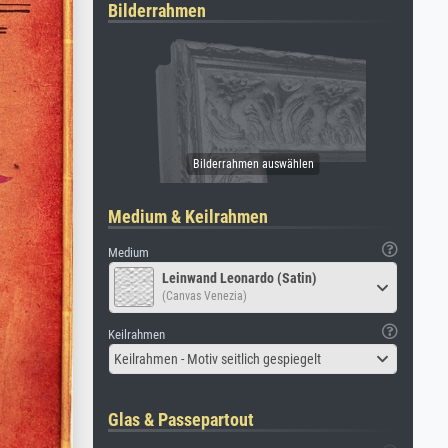
Bilderrahmen
Medium & Keilrahmen
Medium
Leinwand Leonardo (Satin)
(Canvas Venezia)
Keilrahmen
Keilrahmen - Motiv seitlich gespiegelt
Glas & Passepartout