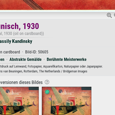
nisch, 1930
l, 1930 (oil on cardboard))
assily Kandinsky
on cardboard · Bild-ID: 50605
men
·
Abstrakte Gemälde
·
Berühmte Meisterwerke
tdruck auf Leinwand, Fotopapier, Aquarellkarton, Naturpapier oder Japanpapier.
 van Beuningen, Rotterdam, The Netherlands / Bridgeman Images
versionen dieses Bildes