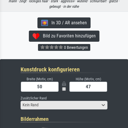
mann ·
zeigt ·
lockiges haar ·
stark ·
aggressiv ·
wütend ·
schnurrbart ·
glatze ·
gebeugt ·
in der nähe
In 3D / AR ansehen
Bild zu Favoriten hinzufügen
0 Bewertungen
Kunstdruck konfigurieren
Breite (Motiv, cm)
Höhe (Motiv, cm)
Zusätzlicher Rand
Kein Rand
Bilderrahmen