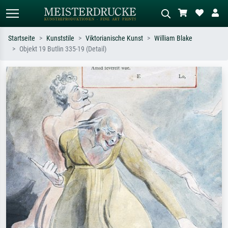
Startseite
Kunststile
Viktorianische Kunst
William Blake
Objekt 19 Butlin 335-19 (Detail)
Standardsuche
KI-Bildersuche
Suchen Sie nach Künstlern, Werktiteln
Beschreiben Sie die Szene – z.B. Grüne
oder Stilen – z.B. Monet,
Wiese, Abstrakt mit viel Rot, Dunkles
Sternennacht, Impressionismus, Welle
Ölgemälde, Stehender Akt neben einem
Hokusai, Akt.
Baum.