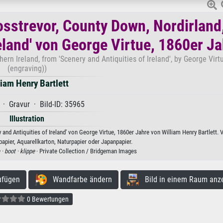
osstrevor, County Down, Nordirland
reland' von George Virtue, 1860er J
rn Ireland, from 'Scenery and Antiquities of Ireland', by George Virt
(engraving))
liam Henry Bartlett
 · Gravur · Bild-ID: 35965
Illustration
and Antiquities of Ireland' von George Virtue, 1860er Jahre von William Henry Bartlett. V
apier, Aquarellkarton, Naturpapier oder Japanpapier.
 ·
boot ·
klippe
· Private Collection / Bridgeman Images
ufügen
Wandfarbe ändern
Bild in einem Raum anz
0 Bewertungen