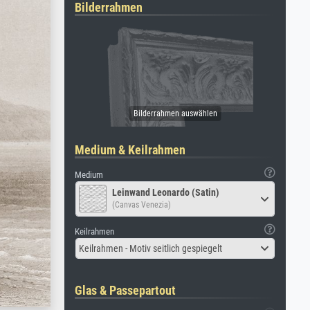
Bilderrahmen
Medium & Keilrahmen
Medium
Leinwand Leonardo (Satin)
(Canvas Venezia)
Keilrahmen
Keilrahmen - Motiv seitlich gespiegelt
Glas & Passepartout