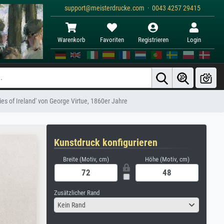
support@meisterdrucke.com · 0043 4257 29415
Warenkorb
Favoriten
Registrieren
Login
ies of Ireland' von George Virtue, 1860er Jahre
Kunstdruck konfigurieren
Breite (Motiv, cm)
Höhe (Motiv, cm)
Zusätzlicher Rand
Kein Rand