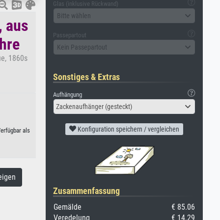
Glas (inklusive Rückwand)
Bitte wählen
, aus
Passepartout
ahre
Kein Passepartout
ue, 1860s
Sonstiges & Extras
Aufhängung
Zackenaufhänger (gesteckt)
Konfiguration speichern / vergleichen
erfügbar als
eigen
Zusammenfassung
Gemälde
€ 85.06
Veredelung
€ 14.29