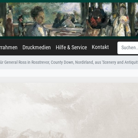
Kontakt
errahmen
Druckmedien
Hilfe & Service
r General Ross in Rosstrevor, County Down, Nordirland, aus 'Scenery and Antiquit