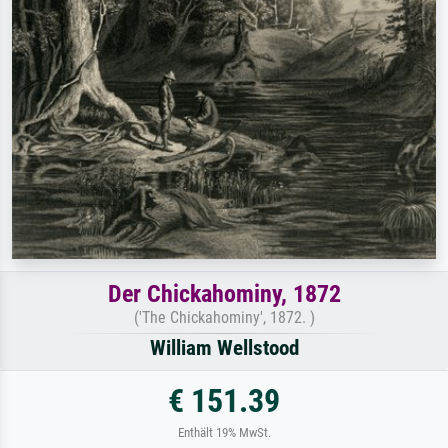
Der Chickahominy, 1872
('The Chickahominy', 1872. )
William Wellstood
€ 151.39
Enthält 19% MwSt.