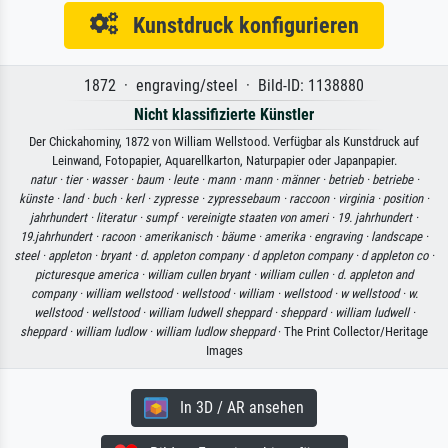
Kunstdruck konfigurieren
1872 · engraving/steel · Bild-ID: 1138880
Nicht klassifizierte Künstler
Der Chickahominy, 1872 von William Wellstood. Verfügbar als Kunstdruck auf
Leinwand, Fotopapier, Aquarellkarton, Naturpapier oder Japanpapier.
natur ·
tier ·
wasser ·
baum ·
leute ·
mann ·
mann ·
männer ·
betrieb ·
betriebe ·
künste ·
land ·
buch ·
kerl ·
zypresse ·
zypressebaum ·
raccoon ·
virginia ·
position ·
jahrhundert ·
literatur ·
sumpf ·
vereinigte staaten von ameri ·
19. jahrhundert ·
19.jahrhundert ·
racoon ·
amerikanisch ·
bäume ·
amerika ·
engraving ·
landscape ·
steel ·
appleton ·
bryant ·
d. appleton company ·
d appleton company ·
d appleton co ·
picturesque america ·
william cullen bryant ·
william cullen ·
d. appleton and
company ·
william wellstood ·
wellstood ·
william ·
wellstood ·
w wellstood ·
w.
wellstood ·
wellstood ·
william ludwell sheppard ·
sheppard ·
william ludwell ·
sheppard ·
william ludlow ·
william ludlow sheppard
· The Print Collector/Heritage
Images
In 3D / AR ansehen