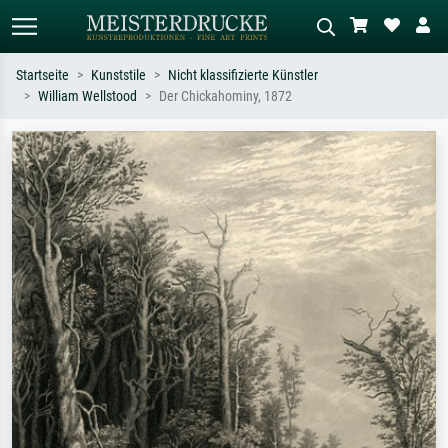
Startseite
Kunststile
Nicht klassifizierte Künstler
William Wellstood
Der Chickahominy, 1872
Standardsuche
KI-Bildersuche
Suchen Sie nach Künstlern, Werktiteln
Beschreiben Sie die Szene – z.B. Grüne
oder Stilen – z.B. Monet,
Wiese, Abstrakt mit viel Rot, Dunkles
Sternennacht, Impressionismus, Welle
Ölgemälde, Stehender Akt neben einem
Hokusai, Akt.
Baum.