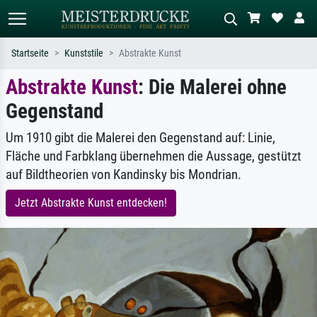
Startseite
Kunststile
Abstrakte Kunst
Abstrakte Kunst
: Die Malerei ohne
Standardsuche
KI-Bildersuche
Gegenstand
Suchen Sie nach Künstlern, Werktiteln
Beschreiben Sie die Szene – z.B. Grüne
oder Stilen – z.B. Monet,
Wiese, Abstrakt mit viel Rot, Dunkles
Sternennacht, Impressionismus, Welle
Ölgemälde, Stehender Akt neben einem
Um 1910 gibt die Malerei den Gegenstand auf: Linie,
Hokusai, Akt.
Baum.
Fläche und Farbklang übernehmen die Aussage, gestützt
auf Bildtheorien von Kandinsky bis Mondrian.
Jetzt Abstrakte Kunst entdecken!