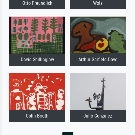
Otto Freundlich
Wols
David Shillinglaw
Arthur Garfield Dove
Colin Booth
Julio Gonzalez