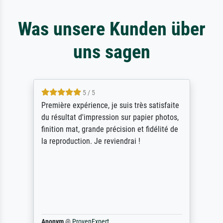
Was unsere Kunden über
uns sagen
4.5 / 5
ik beoordeel Meisterdrucke zeer positief.
Door de 69505 beschikbare kunstenaars
scrollen is echter onbegonnen werk (na
stoppen begint het weer van voor af aan).
Als er naar een bepaalde kunstenaar
gevraagd wordt krijg je ook een aantal
werken van andere wat het onoverzichtelijk
maakt (bvb zoek Ros = ook Rops, Rose etc).
Waarom duidt u ...
philip
@
ProvenExpert