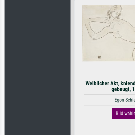
Weiblicher Akt, kniend
gebeugt, 
Egon Schi
Bild wähl