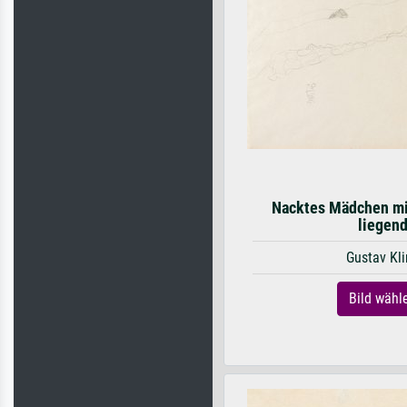
Nacktes Mädchen mi
liegen
Gustav Kl
Bild wähl