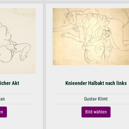
icher Akt
Knieender Halbakt nach links
man
Gustav Klimt
en
Bild wählen