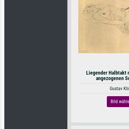
Liegender Halbtakt n
angezogenen S
Gustav Kl
Bild wähl