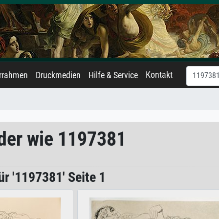
Kontakt
errahmen
Druckmedien
Hilfe & Service
lder wie 1197381
r '1197381' Seite 1