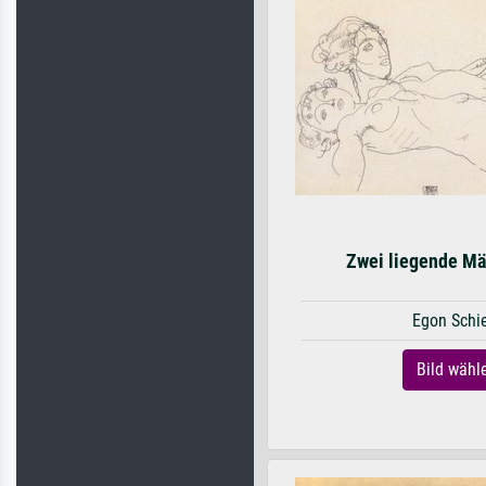
Zwei liegende M
Egon Schi
Bild wähl