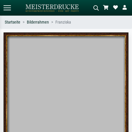
Startseite
Bilderrahmen
Franziska
Standardsuche
KI-Bildersuche
Suchen Sie nach Künstlern, Werktiteln
Beschreiben Sie die Szene – z.B. Grüne
oder Stilen – z.B. Monet,
Wiese, Abstrakt mit viel Rot, Dunkles
Sternennacht, Impressionismus, Welle
Ölgemälde, Stehender Akt neben einem
Hokusai, Akt.
Baum.