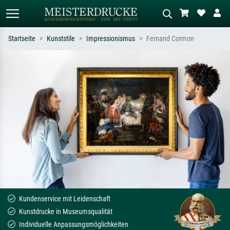
Startseite
Kunststile
Impressionismus
Fernand Cormon
Standardsuche
KI-Bildersuche
Suchen Sie nach Künstlern, Werktiteln
Beschreiben Sie die Szene – z.B. Grüne
oder Stilen – z.B. Monet,
Wiese, Abstrakt mit viel Rot, Dunkles
Sternennacht, Impressionismus, Welle
Ölgemälde, Stehender Akt neben einem
Hokusai, Akt.
Baum.
Kundenservice mit Leidenschaft
Kunstdrucke in Museumsqualität
Individuelle Anpassungsmöglichkeiten