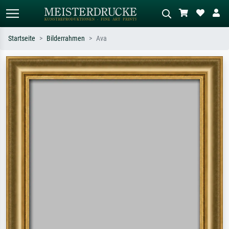
Startseite
Bilderrahmen
Ava
Standardsuche
KI-Bildersuche
Suchen Sie nach Künstlern, Werktiteln
Beschreiben Sie die Szene – z.B. Grüne
oder Stilen – z.B. Monet,
Wiese, Abstrakt mit viel Rot, Dunkles
Sternennacht, Impressionismus, Welle
Ölgemälde, Stehender Akt neben einem
Hokusai, Akt.
Baum.