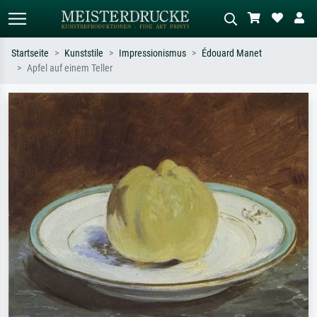
Startseite
Kunststile
Impressionismus
Édouard Manet
Apfel auf einem Teller
Standardsuche
KI-Bildersuche
Suchen Sie nach Künstlern, Werktiteln
Beschreiben Sie die Szene – z.B. Grüne
oder Stilen – z.B. Monet,
Wiese, Abstrakt mit viel Rot, Dunkles
Sternennacht, Impressionismus, Welle
Ölgemälde, Stehender Akt neben einem
Hokusai, Akt.
Baum.