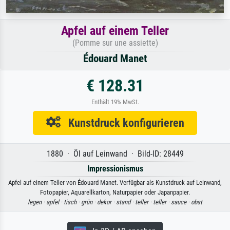
Apfel auf einem Teller
(Pomme sur une assiette)
Édouard Manet
€ 128.31
Enthält 19% MwSt.
Kunstdruck konfigurieren
1880 · Öl auf Leinwand · Bild-ID: 28449
Impressionismus
Apfel auf einem Teller von Édouard Manet. Verfügbar als Kunstdruck auf Leinwand,
Fotopapier, Aquarellkarton, Naturpapier oder Japanpapier.
legen ·
apfel ·
tisch ·
grün ·
dekor ·
stand ·
teller ·
teller ·
sauce ·
obst