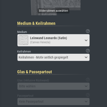
Medium & Keilrahmen
Medium
Leinwand Leonardo (Satin)
(Canvas Venezia)
Keilrahmen
Keilrahmen - Motiv seitlich gespiegelt
Glas & Passepartout
Glas (inklusive Rückwand)
Bitte wählen
Passepartout
Kein Passepartout