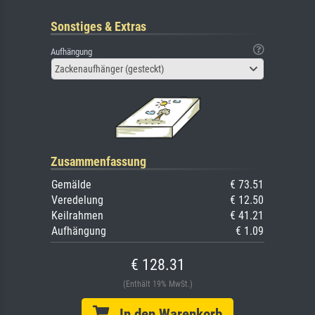
Sonstiges & Extras
Aufhängung
Zackenaufhänger (gesteckt)
Zusammenfassung
Gemälde
€ 73.51
Veredelung
€ 12.50
Keilrahmen
€ 41.21
Aufhängung
€ 1.09
€ 128.31
(Enthält 19% MwSt.)
In den Warenkorb