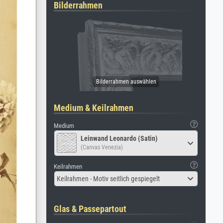
Bilderrahmen
Medium & Keilrahmen
Medium
Leinwand Leonardo (Satin)
(Canvas Venezia)
Keilrahmen
Keilrahmen - Motiv seitlich gespiegelt
Glas & Passepartout