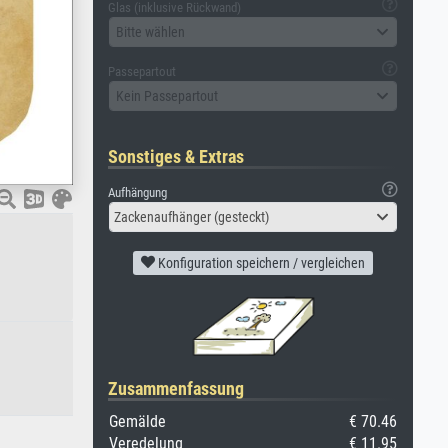
Glas (inklusive Rückwand)
Bitte wählen
Passepartout
Kein Passepartout
Sonstiges & Extras
Aufhängung
Zackenaufhänger (gesteckt)
Konfiguration speichern / vergleichen
Zusammenfassung
Gemälde
€ 70.46
Veredelung
€ 11.95