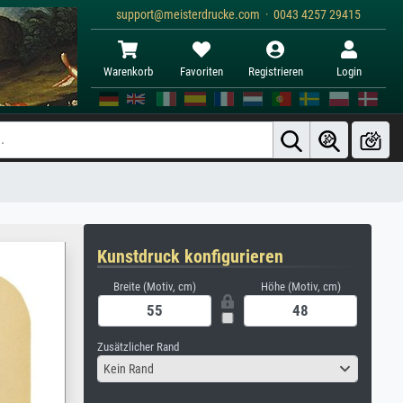
support@meisterdrucke.com · 0043 4257 29415
Warenkorb
Favoriten
Registrieren
Login
Kunstdruck konfigurieren
Breite (Motiv, cm)
Höhe (Motiv, cm)
Zusätzlicher Rand
Kein Rand