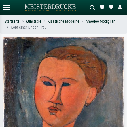
Startseite
Kunststile
Klassische Moderne
Amedeo Modigliani
Kopf einer jungen Frau
Standardsuche
KI-Bildersuche
Suchen Sie nach Künstlern, Werktiteln
Beschreiben Sie die Szene – z.B. Grüne
oder Stilen – z.B. Monet,
Wiese, Abstrakt mit viel Rot, Dunkles
Sternennacht, Impressionismus, Welle
Ölgemälde, Stehender Akt neben einem
Hokusai, Akt.
Baum.