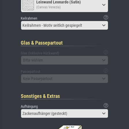
Leinwand Leonardo (Satin)
(Canvas Venezia)
Keilrahmen
Keilrahmen - Motiv seitlich gespiegelt
Glas & Passepartout
Glas (inklusive Rückwand)
Bitte wählen
Passepartout
Kein Passepartout
Sonstiges & Extras
Aufhängung
Zackenaufhänger (gesteckt)