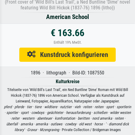
(Front cover of 'Wild Bill's Last Trail', a Ned Buntline 'Dime' novel
featuring Wild Bill Hickok (1837-76) 1896 (litho))
American School
€ 163.66
Enthält 19% MwSt.
Kunstdruck konfigurieren
1896 · lithograph · Bild-ID: 1087550
Kulturkreise
Titelseite von 'Wild Bill's Last Trail', ein Ned Buntline 'Dime' Roman mit Wild Bill
Hickok (1837-76) 1896 von American School. Verfügbar als Kunstdruck auf
Leinwand, Fotopapier, Aquarellkarton, Naturpapier oder Japanpapier.
pferd ·
pferde ·
tier ·
tiere ·
wildtiere ·
nutztier ·
vieh ·
reiten ·
reiten ·
sport ·
sportlerin
·
sportler ·
sport ·
cowboys ·
geächteter ·
herausforderung ·
schießen ·
wilder westen
·
reiter ·
western ·
abenteuer ·
konfrontation ·
beritten ·
nord amerika ·
reiten ·
überfall ·
amerika ·
amerika ·
outlaws ·
cowboy ·
old west ·
horse ·
' ·
diamond dick
library' ·
Gravur ·
Mzengraving
· Private Collection / Bridgeman Images