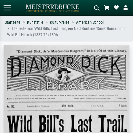
Startseite
Kunststile
Kulturkreise
American School
Titelseite von 'Wild Bill's Last Trail', ein Ned Buntline 'Dime' Roman mit
Standardsuche
KI-Bildersuche
Wild Bill Hickok (1837-76) 1896
Suchen Sie nach Künstlern, Werktiteln
Beschreiben Sie die Szene – z.B. Grüne
oder Stilen – z.B. Monet,
Wiese, Abstrakt mit viel Rot, Dunkles
Sternennacht, Impressionismus, Welle
Ölgemälde, Stehender Akt neben einem
Hokusai, Akt.
Baum.