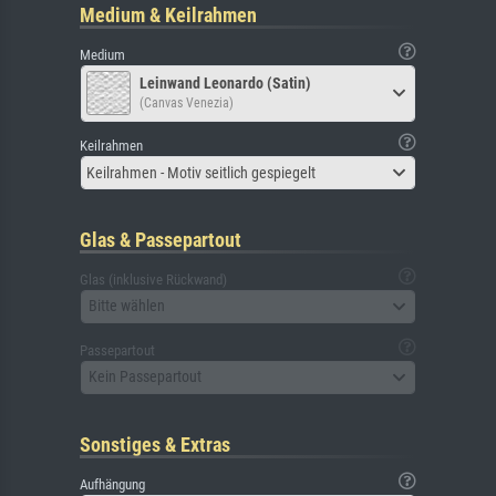
Medium & Keilrahmen
Medium
Leinwand Leonardo (Satin)
(Canvas Venezia)
Keilrahmen
Keilrahmen - Motiv seitlich gespiegelt
Glas & Passepartout
Glas (inklusive Rückwand)
Bitte wählen
Passepartout
Kein Passepartout
Sonstiges & Extras
Aufhängung