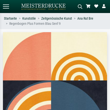
Startseite
Kunststile
Zeitgenössische Kunst
Ana Rut Bre
Regenbogen Plus Formen Blau Senf 9
Standardsuche
KI-Bildersuche
Suchen Sie nach Künstlern, Werktiteln
Beschreiben Sie die Szene – z.B. Grüne
oder Stilen – z.B. Monet,
Wiese, Abstrakt mit viel Rot, Dunkles
Sternennacht, Impressionismus, Welle
Ölgemälde, Stehender Akt neben einem
Hokusai, Akt.
Baum.