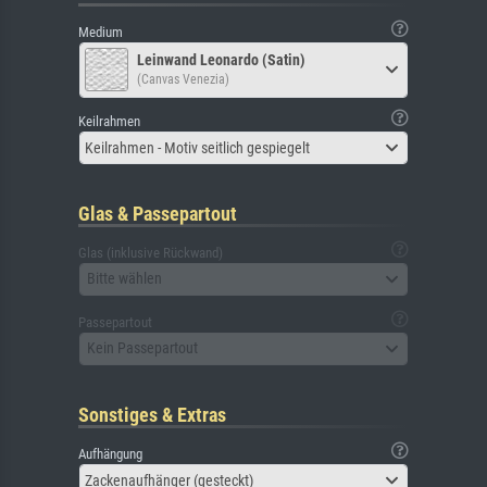
Medium
Leinwand Leonardo (Satin)
(Canvas Venezia)
Keilrahmen
Keilrahmen - Motiv seitlich gespiegelt
Glas & Passepartout
Glas (inklusive Rückwand)
Bitte wählen
Passepartout
Kein Passepartout
Sonstiges & Extras
Aufhängung
Zackenaufhänger (gesteckt)