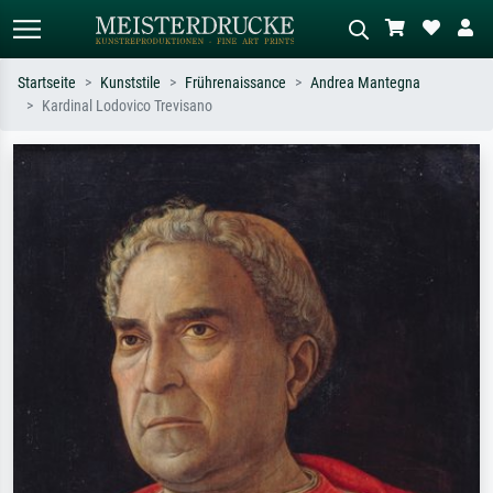
Startseite
Kunststile
Frührenaissance
Andrea Mantegna
Kardinal Lodovico Trevisano
Standardsuche
KI-Bildersuche
Suchen Sie nach Künstlern, Werktiteln
Beschreiben Sie die Szene – z.B. Grüne
oder Stilen – z.B. Monet,
Wiese, Abstrakt mit viel Rot, Dunkles
Sternennacht, Impressionismus, Welle
Ölgemälde, Stehender Akt neben einem
Hokusai, Akt.
Baum.