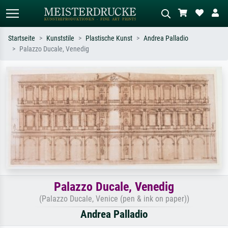
Startseite
Kunststile
Plastische Kunst
Andrea Palladio
Palazzo Ducale, Venedig
Standardsuche
KI-Bildersuche
Suchen Sie nach Künstlern, Werktiteln
Beschreiben Sie die Szene – z.B. Grüne
oder Stilen – z.B. Monet,
Wiese, Abstrakt mit viel Rot, Dunkles
Sternennacht, Impressionismus, Welle
Ölgemälde, Stehender Akt neben einem
Hokusai, Akt.
Baum.
Palazzo Ducale, Venedig
(Palazzo Ducale, Venice (pen & ink on paper))
Andrea Palladio