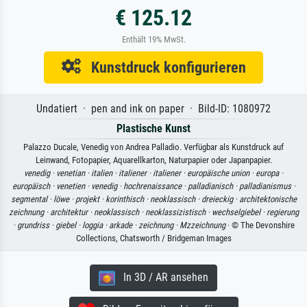
€ 125.12
Enthält 19% MwSt.
Kunstdruck konfigurieren
Undatiert · pen and ink on paper · Bild-ID: 1080972
Plastische Kunst
Palazzo Ducale, Venedig von Andrea Palladio. Verfügbar als Kunstdruck auf
Leinwand, Fotopapier, Aquarellkarton, Naturpapier oder Japanpapier.
venedig ·
venetian ·
italien ·
italiener ·
italiener ·
europäische union ·
europa ·
europäisch ·
venetien ·
venedig ·
hochrenaissance ·
palladianisch ·
palladianismus ·
segmental ·
löwe ·
projekt ·
korinthisch ·
neoklassisch ·
dreieckig ·
architektonische
zeichnung ·
architektur ·
neoklassisch ·
neoklassizistisch ·
wechselgiebel ·
regierung
·
grundriss ·
giebel ·
loggia ·
arkade ·
zeichnung ·
Mzzeichnung
· © The Devonshire
Collections, Chatsworth / Bridgeman Images
In 3D / AR ansehen