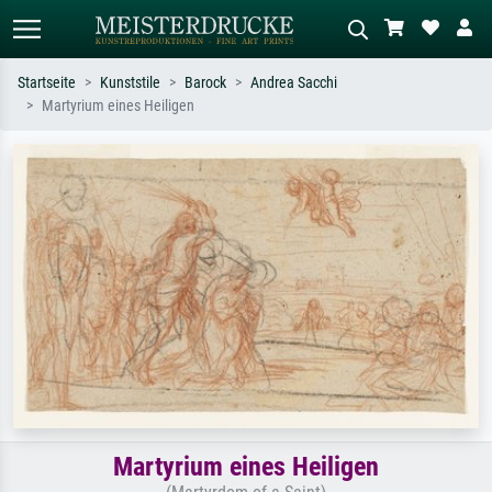
Startseite
Kunststile
Barock
Andrea Sacchi
Martyrium eines Heiligen
Standardsuche
KI-Bildersuche
Suchen Sie nach Künstlern, Werktiteln
Beschreiben Sie die Szene – z.B. Grüne
oder Stilen – z.B. Monet,
Wiese, Abstrakt mit viel Rot, Dunkles
Sternennacht, Impressionismus, Welle
Ölgemälde, Stehender Akt neben einem
Hokusai, Akt.
Baum.
Martyrium eines Heiligen