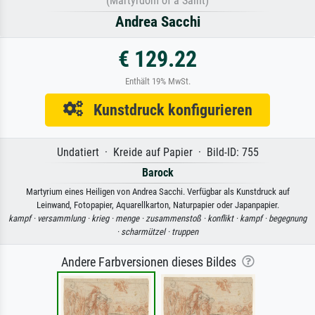
(Martyrdom of a Saint)
Andrea Sacchi
€ 129.22
Enthält 19% MwSt.
Kunstdruck konfigurieren
Undatiert · Kreide auf Papier · Bild-ID: 755
Barock
Martyrium eines Heiligen von Andrea Sacchi. Verfügbar als Kunstdruck auf
Leinwand, Fotopapier, Aquarellkarton, Naturpapier oder Japanpapier.
kampf ·
versammlung ·
krieg ·
menge ·
zusammenstoß ·
konflikt ·
kampf ·
begegnung
·
scharmützel ·
truppen
Andere Farbversionen dieses Bildes