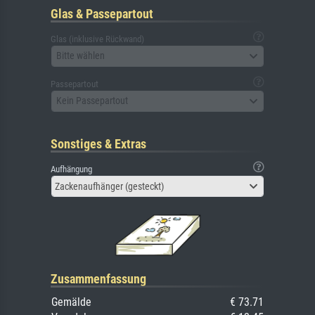
Glas & Passepartout
Glas (inklusive Rückwand)
Bitte wählen
Passepartout
Kein Passepartout
Sonstiges & Extras
Aufhängung
Zackenaufhänger (gesteckt)
Zusammenfassung
Gemälde
€ 73.71