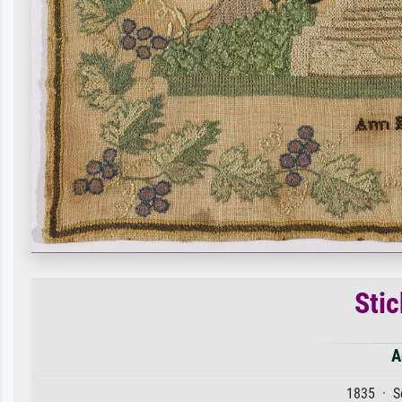
Sti
A
1835 · Se