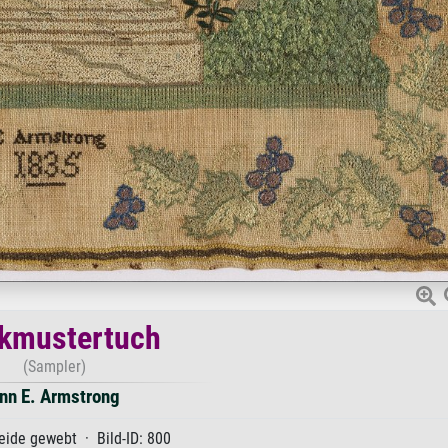
ckmustertuch
(Sampler)
nn E. Armstrong
ide gewebt · Bild-ID: 800