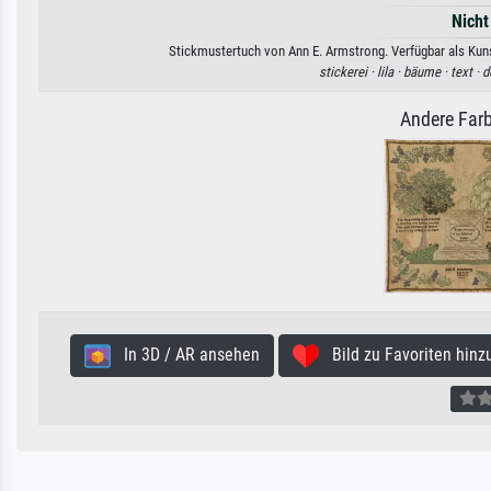
Nicht
Stickmustertuch von Ann E. Armstrong. Verfügbar als Kuns
stickerei ·
lila ·
bäume ·
text ·
d
Andere Farb
In 3D / AR ansehen
Bild zu Favoriten hinz