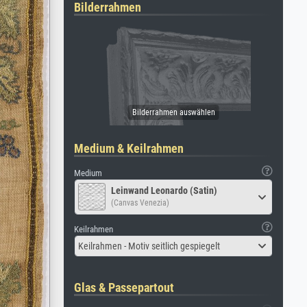
Bilderrahmen
Medium & Keilrahmen
Medium
Leinwand Leonardo (Satin)
(Canvas Venezia)
Keilrahmen
Keilrahmen - Motiv seitlich gespiegelt
Glas & Passepartout