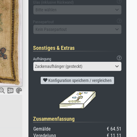
Glas (inklusive Rückwand)
Bitte wählen
Passepartout
Kein Passepartout
Sonstiges & Extras
Aufhängung
Zackenaufhänger (gesteckt)
Konfiguration speichern / vergleichen
Zusammenfassung
Gemälde
€ 64.51
Veredelung
€ 11.11