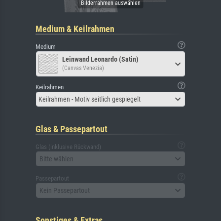
Medium & Keilrahmen
Medium
Leinwand Leonardo (Satin)
(Canvas Venezia)
Keilrahmen
Keilrahmen - Motiv seitlich gespiegelt
Glas & Passepartout
Glas (inklusive Rückwand)
Bitte wählen
Passepartout
Kein Passepartout
Sonstiges & Extras