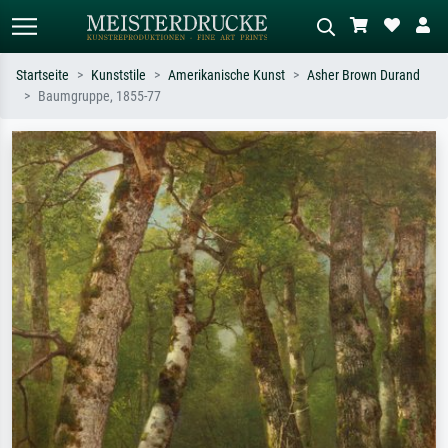
Startseite
Kunststile
Amerikanische Kunst
Asher Brown Durand
Baumgruppe, 1855-77
Standardsuche
KI-Bildersuche
Suchen Sie nach Künstlern, Werktiteln
Beschreiben Sie die Szene – z.B. Grüne
oder Stilen – z.B. Monet,
Wiese, Abstrakt mit viel Rot, Dunkles
Sternennacht, Impressionismus, Welle
Ölgemälde, Stehender Akt neben einem
Hokusai, Akt.
Baum.