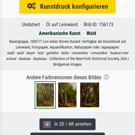
Kunstdruck konfigurieren
Undatiert · Öl auf Leinwand · Bild-ID: 156173
Amerikanische Kunst
·
Wald
Baumgruppe, 1855-77 von Asher Brown Durand. Verfügbar als Kunstdruck auf
Leinwand, Fotopapier, Aquarellkarton, Naturpapier oder Japanpapier.
wald ·
wald ·
baum ·
holz ·
gefallen ·
birke ·
romantiker ·
romantiker ·
hudson river
school ·
bouleau ·
bouleaux
· Collection of the New-York Historical Society, USA /
Bridgeman Images
Andere Farbversionen dieses Bildes
In 3D / AR ansehen