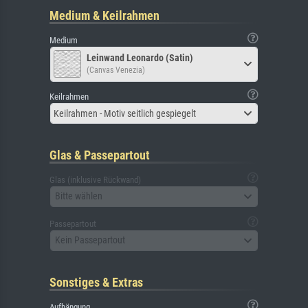
Medium & Keilrahmen
Medium
Leinwand Leonardo (Satin)
(Canvas Venezia)
Keilrahmen
Keilrahmen - Motiv seitlich gespiegelt
Glas & Passepartout
Glas (inklusive Rückwand)
Bitte wählen
Passepartout
Kein Passepartout
Sonstiges & Extras
Aufhängung