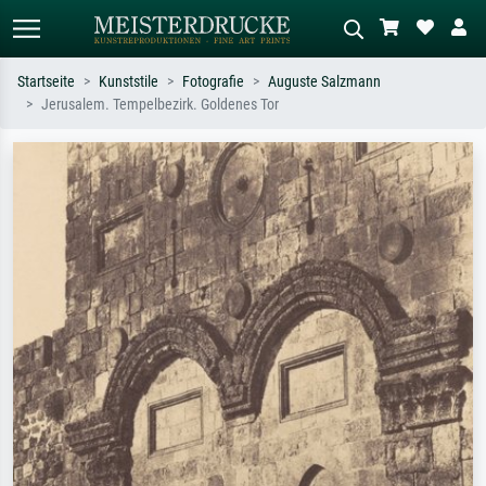
Startseite
Kunststile
Fotografie
Auguste Salzmann
Jerusalem. Tempelbezirk. Goldenes Tor
Standardsuche
KI-Bildersuche
Suchen Sie nach Künstlern, Werktiteln
Beschreiben Sie die Szene – z.B. Grüne
oder Stilen – z.B. Monet,
Wiese, Abstrakt mit viel Rot, Dunkles
Sternennacht, Impressionismus, Welle
Ölgemälde, Stehender Akt neben einem
Hokusai, Akt.
Baum.