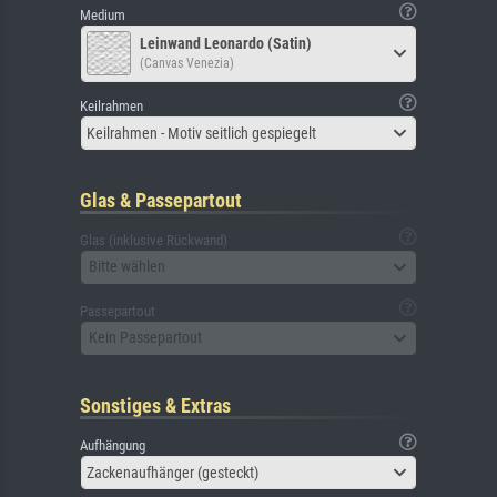
Medium
Leinwand Leonardo (Satin)
(Canvas Venezia)
Keilrahmen
Keilrahmen - Motiv seitlich gespiegelt
Glas & Passepartout
Glas (inklusive Rückwand)
Bitte wählen
Passepartout
Kein Passepartout
Sonstiges & Extras
Aufhängung
Zackenaufhänger (gesteckt)