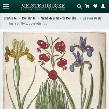
Startseite
Kunststile
Nicht klassifizierte Künstler
Basilius Besler
Iris, aus 'Hortus Eystettensis'
Standardsuche
KI-Bildersuche
Suchen Sie nach Künstlern, Werktiteln
Beschreiben Sie die Szene – z.B. Grüne
oder Stilen – z.B. Monet,
Wiese, Abstrakt mit viel Rot, Dunkles
Sternennacht, Impressionismus, Welle
Ölgemälde, Stehender Akt neben einem
Hokusai, Akt.
Baum.