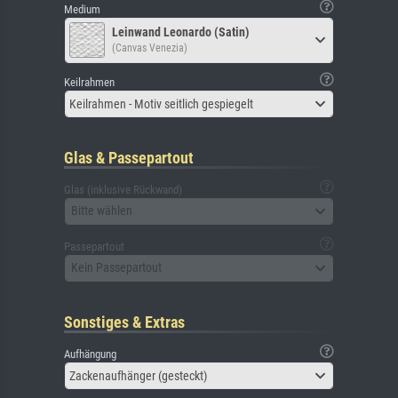
Medium
Leinwand Leonardo (Satin)
(Canvas Venezia)
Keilrahmen
Keilrahmen - Motiv seitlich gespiegelt
Glas & Passepartout
Glas (inklusive Rückwand)
Bitte wählen
Passepartout
Kein Passepartout
Sonstiges & Extras
Aufhängung
Zackenaufhänger (gesteckt)