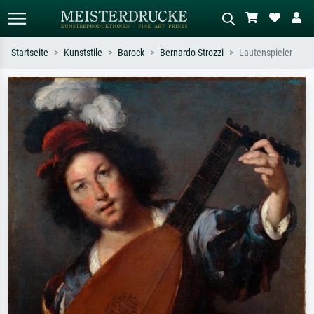
Startseite
Kunststile
Barock
Bernardo Strozzi
Lautenspieler
Standardsuche
KI-Bildersuche
Suchen Sie nach Künstlern, Werktiteln
Beschreiben Sie die Szene – z.B. Grüne
oder Stilen – z.B. Monet,
Wiese, Abstrakt mit viel Rot, Dunkles
Sternennacht, Impressionismus, Welle
Ölgemälde, Stehender Akt neben einem
Hokusai, Akt.
Baum.