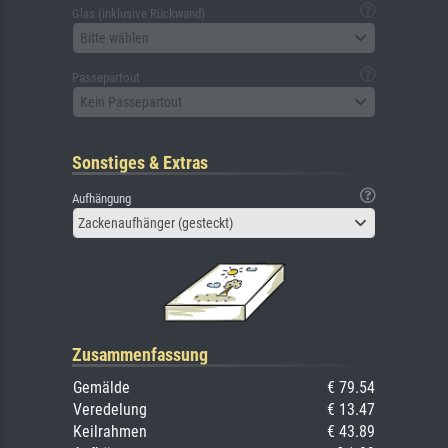
Glas (inklusive Rückwand)
Bitte wählen
Passepartout
Kein Passepartout
Sonstiges & Extras
Aufhängung
Zackenaufhänger (gesteckt)
Zusammenfassung
Gemälde
€ 79.54
Veredelung
€ 13.47
Keilrahmen
€ 43.89