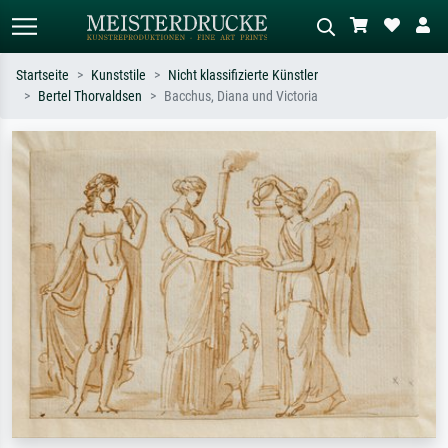
Startseite
Kunststile
Nicht klassifizierte Künstler
Bertel Thorvaldsen
Bacchus, Diana und Victoria
Standardsuche
KI-Bildersuche
Suchen Sie nach Künstlern, Werktiteln
Beschreiben Sie die Szene – z.B. Grüne
oder Stilen – z.B. Monet,
Wiese, Abstrakt mit viel Rot, Dunkles
Sternennacht, Impressionismus, Welle
Ölgemälde, Stehender Akt neben einem
Hokusai, Akt.
Baum.