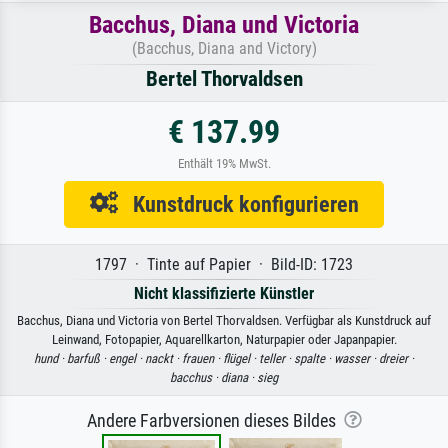
Bacchus, Diana und Victoria
(Bacchus, Diana and Victory)
Bertel Thorvaldsen
€ 137.99
Enthält 19% MwSt.
Kunstdruck konfigurieren
1797 · Tinte auf Papier · Bild-ID: 1723
Nicht klassifizierte Künstler
Bacchus, Diana und Victoria von Bertel Thorvaldsen. Verfügbar als Kunstdruck auf
Leinwand, Fotopapier, Aquarellkarton, Naturpapier oder Japanpapier.
hund ·
barfuß ·
engel ·
nackt ·
frauen ·
flügel ·
teller ·
spalte ·
wasser ·
dreier ·
bacchus ·
diana ·
sieg
Andere Farbversionen dieses Bildes