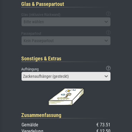
Glas & Passepartout
Glas (inklusive Rückwand)
Bitte wählen
Passepartout
Kein Passepartout
Sonstiges & Extras
Aufhängung
Zackenaufhänger (gesteckt)
Zusammenfassung
Gemälde
€ 73.51
Veredelung
€ 12.50