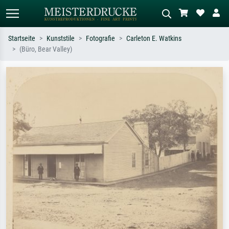
Startseite
Kunststile
Fotografie
Carleton E. Watkins
(Büro, Bear Valley)
Standardsuche
KI-Bildersuche
Suchen Sie nach Künstlern, Werktiteln
Beschreiben Sie die Szene – z.B. Grüne
oder Stilen – z.B. Monet,
Wiese, Abstrakt mit viel Rot, Dunkles
Sternennacht, Impressionismus, Welle
Ölgemälde, Stehender Akt neben einem
Hokusai, Akt.
Baum.