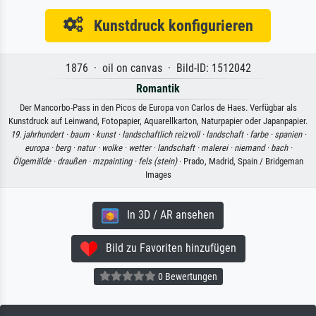
Kunstdruck konfigurieren
1876 · oil on canvas · Bild-ID: 1512042
Romantik
Der Mancorbo-Pass in den Picos de Europa von Carlos de Haes. Verfügbar als
Kunstdruck auf Leinwand, Fotopapier, Aquarellkarton, Naturpapier oder Japanpapier.
19. jahrhundert ·
baum ·
kunst ·
landschaftlich reizvoll ·
landschaft ·
farbe ·
spanien ·
europa ·
berg ·
natur ·
wolke ·
wetter ·
landschaft ·
malerei ·
niemand ·
bach ·
Ölgemälde ·
draußen ·
mzpainting ·
fels (stein)
· Prado, Madrid, Spain / Bridgeman
Images
In 3D / AR ansehen
Bild zu Favoriten hinzufügen
0 Bewertungen