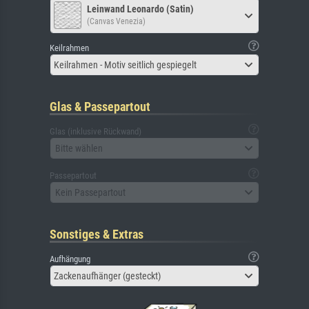
Leinwand Leonardo (Satin)
(Canvas Venezia)
Keilrahmen
Keilrahmen - Motiv seitlich gespiegelt
Glas & Passepartout
Glas (inklusive Rückwand)
Bitte wählen
Passepartout
Kein Passepartout
Sonstiges & Extras
Aufhängung
Zackenaufhänger (gesteckt)