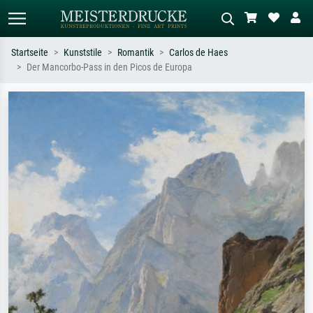
Startseite
Kunststile
Romantik
Carlos de Haes
Der Mancorbo-Pass in den Picos de Europa
Standardsuche
KI-Bildersuche
Suchen Sie nach Künstlern, Werktiteln
Beschreiben Sie die Szene – z.B. Grüne
oder Stilen – z.B. Monet,
Wiese, Abstrakt mit viel Rot, Dunkles
Sternennacht, Impressionismus, Welle
Ölgemälde, Stehender Akt neben einem
Hokusai, Akt.
Baum.