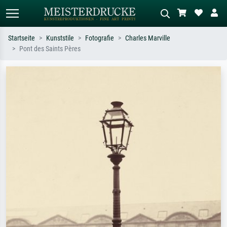
Startseite
Kunststile
Fotografie
Charles Marville
Pont des Saints Pères
Standardsuche
KI-Bildersuche
Suchen Sie nach Künstlern, Werktiteln
Beschreiben Sie die Szene – z.B. Grüne
oder Stilen – z.B. Monet,
Wiese, Abstrakt mit viel Rot, Dunkles
Sternennacht, Impressionismus, Welle
Ölgemälde, Stehender Akt neben einem
Hokusai, Akt.
Baum.