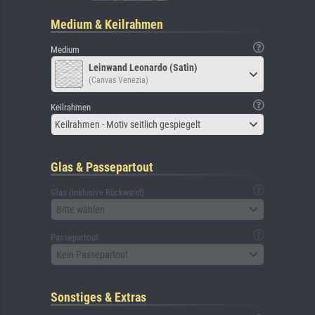
Medium & Keilrahmen
Medium
Leinwand Leonardo (Satin)
(Canvas Venezia)
Keilrahmen
Keilrahmen - Motiv seitlich gespiegelt
Glas & Passepartout
Glas (inklusive Rückwand)
Bitte wählen
Passepartout
Kein Passepartout
Sonstiges & Extras