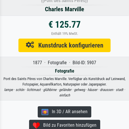
((Pont des Saints Péres))
Charles Marville
€ 125.77
Enthält 19% MwSt.
Kunstdruck konfigurieren
1877 · Fotografie · Bild-ID: 5907
Fotografie
Pont des Saints Pères von Charles Marville. Verfügbar als Kunstdruck auf Leinwand,
Fotopapier, Aquarellkarton, Naturpapier oder Japanpapier.
lampe ·
schön ·
lichtmast ·
glühbirne ·
geländer ·
gehweg ·
häuser ·
draussen ·
stadt ·
einfach
In 3D / AR ansehen
Bild zu Favoriten hinzufügen