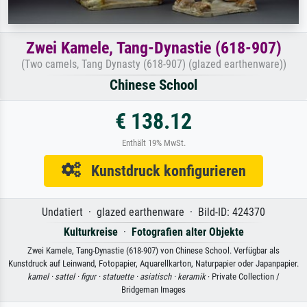
Zwei Kamele, Tang-Dynastie (618-907)
(Two camels, Tang Dynasty (618-907) (glazed earthenware))
Chinese School
€ 138.12
Enthält 19% MwSt.
Kunstdruck konfigurieren
Undatiert · glazed earthenware · Bild-ID: 424370
Kulturkreise
·
Fotografien alter Objekte
Zwei Kamele, Tang-Dynastie (618-907) von Chinese School. Verfügbar als
Kunstdruck auf Leinwand, Fotopapier, Aquarellkarton, Naturpapier oder Japanpapier.
kamel ·
sattel ·
figur ·
statuette ·
asiatisch ·
keramik
· Private Collection /
Bridgeman Images