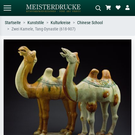
Startseite
Kunststile
Kulturkreise
Chinese School
Zwei Kamele, Tang-Dynastie (618-907)
Standardsuche
KI-Bildersuche
Suchen Sie nach Künstlern, Werktiteln
Beschreiben Sie die Szene – z.B. Grüne
oder Stilen – z.B. Monet,
Wiese, Abstrakt mit viel Rot, Dunkles
Sternennacht, Impressionismus, Welle
Ölgemälde, Stehender Akt neben einem
Hokusai, Akt.
Baum.