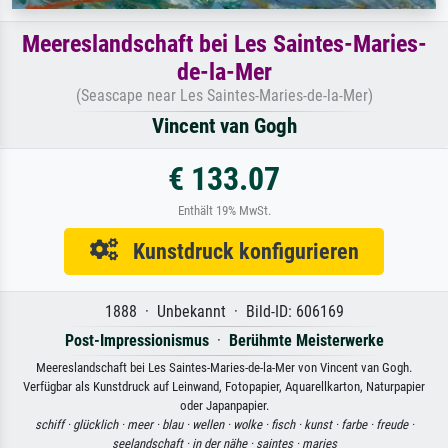
Meereslandschaft bei Les Saintes-Maries-
de-la-Mer
(Seascape near Les Saintes-Maries-de-la-Mer)
Vincent van Gogh
€ 133.07
Enthält 19% MwSt.
Kunstdruck konfigurieren
1888 · Unbekannt · Bild-ID: 606169
Post-Impressionismus
·
Berühmte Meisterwerke
Meereslandschaft bei Les Saintes-Maries-de-la-Mer von Vincent van Gogh.
Verfügbar als Kunstdruck auf Leinwand, Fotopapier, Aquarellkarton, Naturpapier
oder Japanpapier.
schiff ·
glücklich ·
meer ·
blau ·
wellen ·
wolke ·
fisch ·
kunst ·
farbe ·
freude ·
seelandschaft ·
in der nähe ·
saintes ·
maries