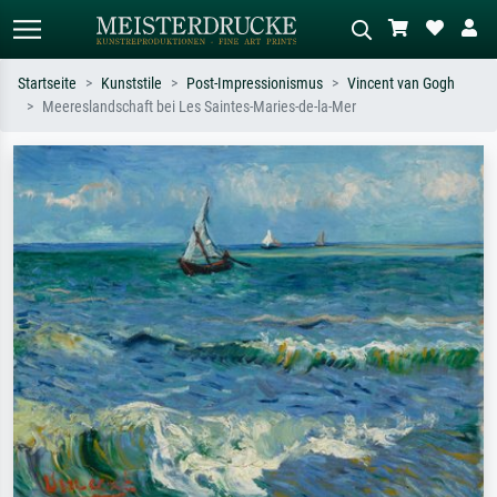
Startseite
Kunststile
Post-Impressionismus
Vincent van Gogh
Meereslandschaft bei Les Saintes-Maries-de-la-Mer
Standardsuche
KI-Bildersuche
Suchen Sie nach Künstlern, Werktiteln
Beschreiben Sie die Szene – z.B. Grüne
oder Stilen – z.B. Monet,
Wiese, Abstrakt mit viel Rot, Dunkles
Sternennacht, Impressionismus, Welle
Ölgemälde, Stehender Akt neben einem
Hokusai, Akt.
Baum.