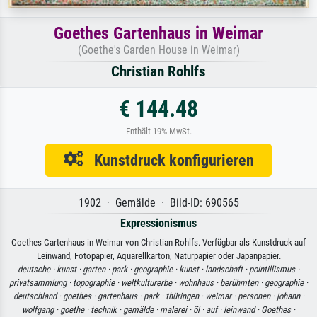
Goethes Gartenhaus in Weimar
(Goethe's Garden House in Weimar)
Christian Rohlfs
€ 144.48
Enthält 19% MwSt.
Kunstdruck konfigurieren
1902 · Gemälde · Bild-ID: 690565
Expressionismus
Goethes Gartenhaus in Weimar von Christian Rohlfs. Verfügbar als Kunstdruck auf
Leinwand, Fotopapier, Aquarellkarton, Naturpapier oder Japanpapier.
deutsche ·
kunst ·
garten ·
park ·
geographie ·
kunst ·
landschaft ·
pointillismus ·
privatsammlung ·
topographie ·
weltkulturerbe ·
wohnhaus ·
berühmten ·
geographie ·
deutschland ·
goethes ·
gartenhaus ·
park ·
thüringen ·
weimar ·
personen ·
johann ·
wolfgang ·
goethe ·
technik ·
gemälde ·
malerei ·
öl ·
auf ·
leinwand ·
Goethes ·