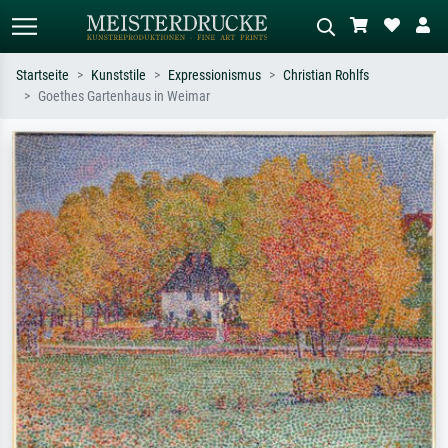
Startseite
Kunststile
Expressionismus
Christian Rohlfs
Goethes Gartenhaus in Weimar
Standardsuche
KI-Bildersuche
Suchen Sie nach Künstlern, Werktiteln
Beschreiben Sie die Szene – z.B. Grüne
oder Stilen – z.B. Monet,
Wiese, Abstrakt mit viel Rot, Dunkles
Sternennacht, Impressionismus, Welle
Ölgemälde, Stehender Akt neben einem
Hokusai, Akt.
Baum.