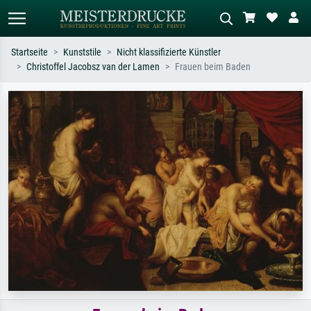
Startseite
Kunststile
Nicht klassifizierte Künstler
Christoffel Jacobsz van der Lamen
Frauen beim Baden
Standardsuche
KI-Bildersuche
Suchen Sie nach Künstlern, Werktiteln
Beschreiben Sie die Szene – z.B. Grüne
oder Stilen – z.B. Monet,
Wiese, Abstrakt mit viel Rot, Dunkles
Sternennacht, Impressionismus, Welle
Ölgemälde, Stehender Akt neben einem
Hokusai, Akt.
Baum.