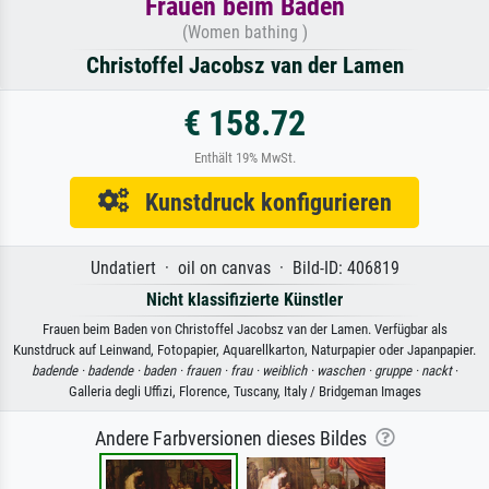
Frauen beim Baden
(Women bathing )
Christoffel Jacobsz van der Lamen
€ 158.72
Enthält 19% MwSt.
Kunstdruck konfigurieren
Undatiert · oil on canvas · Bild-ID: 406819
Nicht klassifizierte Künstler
Frauen beim Baden von Christoffel Jacobsz van der Lamen. Verfügbar als
Kunstdruck auf Leinwand, Fotopapier, Aquarellkarton, Naturpapier oder Japanpapier.
badende ·
badende ·
baden ·
frauen ·
frau ·
weiblich ·
waschen ·
gruppe ·
nackt
·
Galleria degli Uffizi, Florence, Tuscany, Italy / Bridgeman Images
Andere Farbversionen dieses Bildes